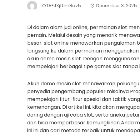
fOT8EJXjf0m8ov5
December 3, 2025
Di dalam alam judi online, permainan slot me
pemain. Melalui desain yang menarik menaw
besar, slot online menawarkan pengalaman ta
langsung ke dalam permainan menggunakan 
akun demo mesin slot. Dengan menggunakan pr
mempelajari berbagai tipe games slot tanpa
Akun demo mesin slot menawarkan peluang unt
penyedia pengembang populer misalnya Pragma
mempelajari fitur-fitur spesial dan taktik 
kemenangan. Di artikel ini, kita akan meng
daring dengan uji coba slot, serta aneka pet
dan bisa memperbesar kemungkinan Anda me
ini ini dan cari metode terbaik untuk mend