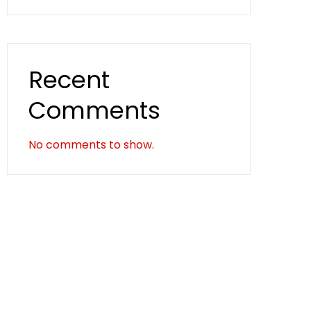
Recent
Comments
No comments to show.