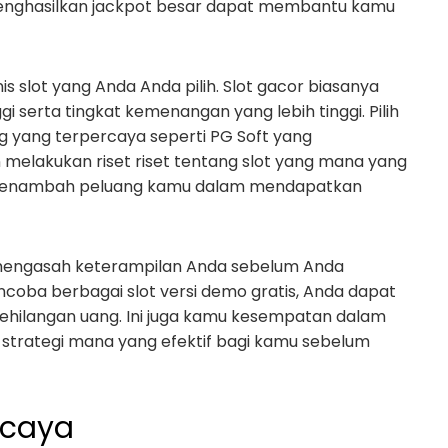
enghasilkan jackpot besar dapat membantu kamu
nis slot yang Anda Anda pilih. Slot gacor biasanya
 serta tingkat kemenangan yang lebih tinggi. Pilih
 yang terpercaya seperti PG Soft yang
melakukan riset riset tentang slot yang mana yang
 menambah peluang kamu dalam mendapatkan
k mengasah keterampilan Anda sebelum Anda
coba berbagai slot versi demo gratis, Anda dapat
 kehilangan uang. Ini juga kamu kesempatan dalam
trategi mana yang efektif bagi kamu sebelum
rcaya