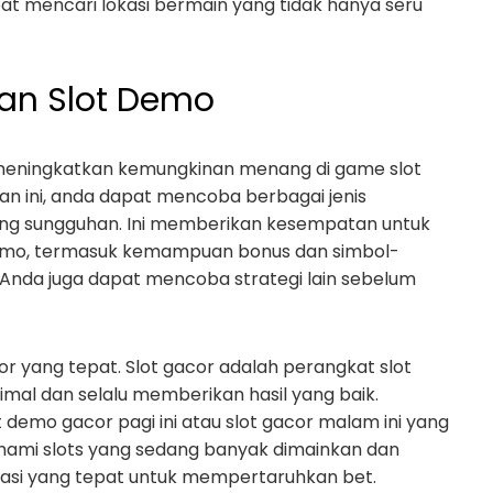
at mencari lokasi bermain yang tidak hanya seru
an Slot Demo
k meningkatkan kemungkinan menang di game slot
n ini, anda dapat mencoba berbagai jenis
ang sungguhan. Ini memberikan kesempatan untuk
emo, termasuk kemampuan bonus dan simbol-
. Anda juga dapat mencoba strategi lain sebelum
cor yang tepat. Slot gacor adalah perangkat slot
mal dan selalu memberikan hasil yang baik.
 demo gacor pagi ini atau slot gacor malam ini yang
hami slots yang sedang banyak dimainkan dan
kasi yang tepat untuk mempertaruhkan bet.