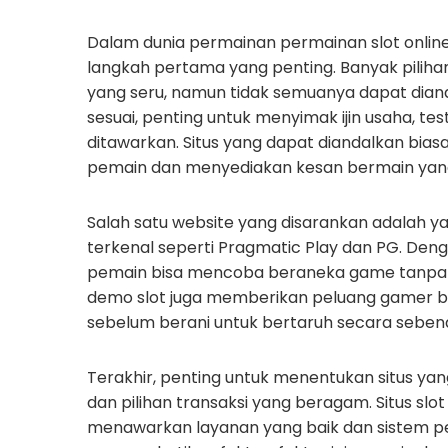
Dalam dunia permainan permainan slot online
langkah pertama yang penting. Banyak piliha
yang seru, namun tidak semuanya dapat dianda
sesuai, penting untuk menyimak ijin usaha, test
ditawarkan. Situs yang dapat diandalkan biasa
pemain dan menyediakan kesan bermain yan
Salah satu website yang disarankan adalah y
terkenal seperti Pragmatic Play dan PG. Den
pemain bisa mencoba beraneka game tanpa 
demo slot juga memberikan peluang gamer ba
sebelum berani untuk bertaruh secara seben
Terakhir, penting untuk menentukan situs y
dan pilihan transaksi yang beragam. Situs sl
menawarkan layanan yang baik dan sistem p