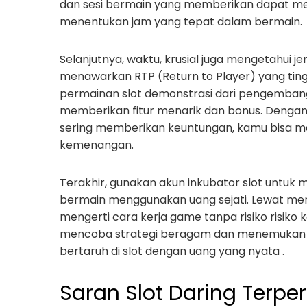
dan sesi bermain yang memberikan dapat m
menentukan jam yang tepat dalam bermain.
Selanjutnya, waktu, krusial juga mengetahui je
menawarkan RTP (Return to Player) yang tinggi
permainan slot demonstrasi dari pengembang
memberikan fitur menarik dan bonus. Dengan 
sering memberikan keuntungan, kamu bisa
kemenangan.
Terakhir, gunakan akun inkubator slot untu
bermain menggunakan uang sejati. Lewat men
mengerti cara kerja game tanpa risiko risiko
mencoba strategi beragam dan menemukan s
bertaruh di slot dengan uang yang nyata .
Saran Slot Daring Terpe