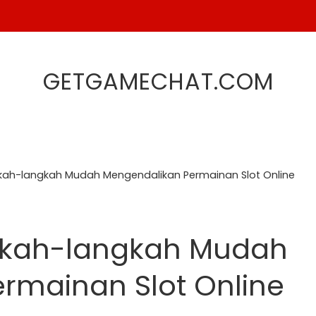
GETGAMECHAT.COM
ngkah-langkah Mudah Mengendalikan Permainan Slot Online
angkah-langkah Mudah
rmainan Slot Online