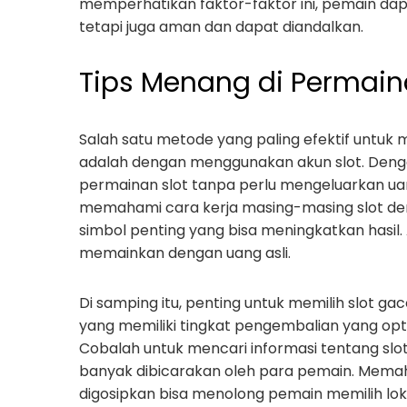
memperhatikan faktor-faktor ini, pemain dap
tetapi juga aman dan dapat diandalkan.
Tips Menang di Permain
Salah satu metode yang paling efektif untu
adalah dengan menggunakan akun slot. Denga
permainan slot tanpa perlu mengeluarkan u
memahami cara kerja masing-masing slot d
simbol penting yang bisa meningkatkan hasil
memainkan dengan uang asli.
Di samping itu, penting untuk memilih slot ga
yang memiliki tingkat pengembalian yang opti
Cobalah untuk mencari informasi tentang slot
banyak dibicarakan oleh para pemain. Mema
digosipkan bisa menolong pemain memilih lo