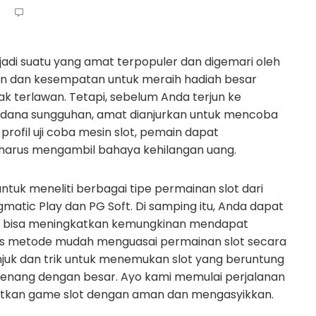
njadi suatu yang amat terpopuler dan digemari oleh
an dan kesempatan untuk meraih hadiah besar
k terlawan. Tetapi, sebelum Anda terjun ke
dana sungguhan, amat dianjurkan untuk mencoba
ofil uji coba mesin slot, pemain dapat
 harus mengambil bahaya kehilangan uang.
uk meneliti berbagai tipe permainan slot dari
tic Play dan PG Soft. Di samping itu, Anda dapat
yang bisa meningkatkan kemungkinan mendapat
upas metode mudah menguasai permainan slot secara
unjuk dan trik untuk menemukan slot yang beruntung
nang dengan besar. Ayo kami memulai perjalanan
apatkan game slot dengan aman dan mengasyikkan.