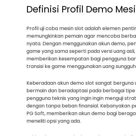
Definisi Profil Demo Mesi
Profil uji coba mesin slot adalah elemen pen
memungkinkan pemain agar mencoba berbagai
nyata. Dengan menggunakan akun demo, peng
game yang sama seperti pada versi uang asli,
memberikan kesempatan bagi pengguna baru 
transisi ke game menggunakan uang sungguh
Keberadaan akun demo slot sangat bergun
bermain dan beradaptasi pada berbagai tipe tip
pengguna teknis yang ingin ingin menguji st
dengan tanpa beban finansial. Kebanyakan 
PG Soft, memberikan akun demo bagi beraga
meneliti opsi yang ada.