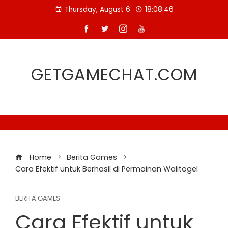
Skip
Thursday, August 6
18:08:47
to
content
GETGAMECHAT.COM
Home
Berita Games
Cara Efektif untuk Berhasil di Permainan Walitogel
BERITA GAMES
Cara Efektif untuk