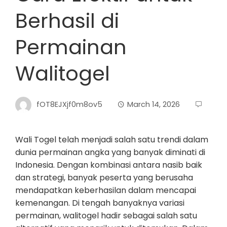
Berhasil di
Permainan
Walitogel
fOT8EJXjf0m8ov5
March 14, 2026
Wali Togel telah menjadi salah satu trendi dalam
dunia permainan angka yang banyak diminati di
Indonesia. Dengan kombinasi antara nasib baik
dan strategi, banyak peserta yang berusaha
mendapatkan keberhasilan dalam mencapai
kemenangan. Di tengah banyaknya variasi
permainan, walitogel hadir sebagai salah satu