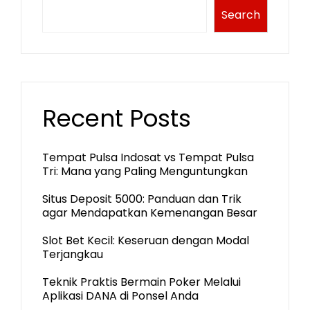
Search
Recent Posts
Tempat Pulsa Indosat vs Tempat Pulsa
Tri: Mana yang Paling Menguntungkan
Situs Deposit 5000: Panduan dan Trik
agar Mendapatkan Kemenangan Besar
Slot Bet Kecil: Keseruan dengan Modal
Terjangkau
Teknik Praktis Bermain Poker Melalui
Aplikasi DANA di Ponsel Anda