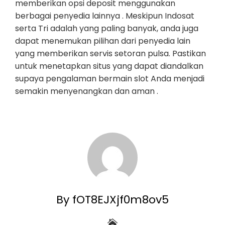
memberikan opsi deposit menggunakan
berbagai penyedia lainnya . Meskipun Indosat
serta Tri adalah yang paling banyak, anda juga
dapat menemukan pilihan dari penyedia lain
yang memberikan servis setoran pulsa. Pastikan
untuk menetapkan situs yang dapat diandalkan
supaya pengalaman bermain slot Anda menjadi
semakin menyenangkan dan aman .
By fOT8EJXjf0m8ov5