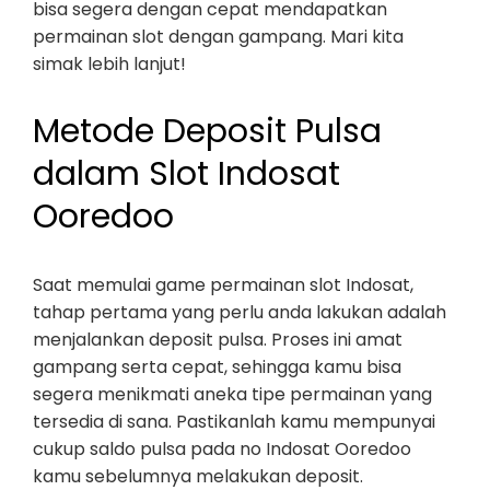
bisa segera dengan cepat mendapatkan
permainan slot dengan gampang. Mari kita
simak lebih lanjut!
Metode Deposit Pulsa
dalam Slot Indosat
Ooredoo
Saat memulai game permainan slot Indosat,
tahap pertama yang perlu anda lakukan adalah
menjalankan deposit pulsa. Proses ini amat
gampang serta cepat, sehingga kamu bisa
segera menikmati aneka tipe permainan yang
tersedia di sana. Pastikanlah kamu mempunyai
cukup saldo pulsa pada no Indosat Ooredoo
kamu sebelumnya melakukan deposit.