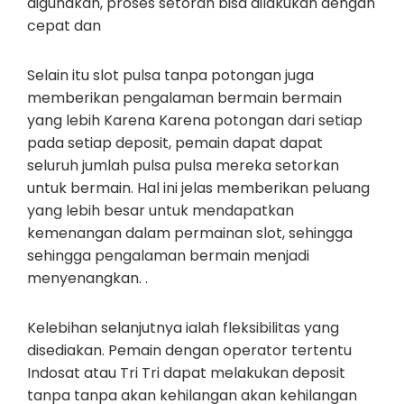
digunakan, proses setoran bisa dilakukan dengan
cepat dan
Selain itu slot pulsa tanpa potongan juga
memberikan pengalaman bermain bermain
yang lebih Karena Karena potongan dari setiap
pada setiap deposit, pemain dapat dapat
seluruh jumlah pulsa pulsa mereka setorkan
untuk bermain. Hal ini jelas memberikan peluang
yang lebih besar untuk mendapatkan
kemenangan dalam permainan slot, sehingga
sehingga pengalaman bermain menjadi
menyenangkan. .
Kelebihan selanjutnya ialah fleksibilitas yang
disediakan. Pemain dengan operator tertentu
Indosat atau Tri Tri dapat melakukan deposit
tanpa tanpa akan kehilangan akan kehilangan