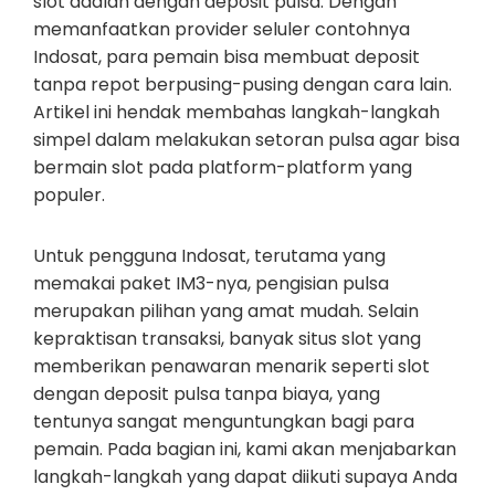
slot adalah dengan deposit pulsa. Dengan
memanfaatkan provider seluler contohnya
Indosat, para pemain bisa membuat deposit
tanpa repot berpusing-pusing dengan cara lain.
Artikel ini hendak membahas langkah-langkah
simpel dalam melakukan setoran pulsa agar bisa
bermain slot pada platform-platform yang
populer.
Untuk pengguna Indosat, terutama yang
memakai paket IM3-nya, pengisian pulsa
merupakan pilihan yang amat mudah. Selain
kepraktisan transaksi, banyak situs slot yang
memberikan penawaran menarik seperti slot
dengan deposit pulsa tanpa biaya, yang
tentunya sangat menguntungkan bagi para
pemain. Pada bagian ini, kami akan menjabarkan
langkah-langkah yang dapat diikuti supaya Anda