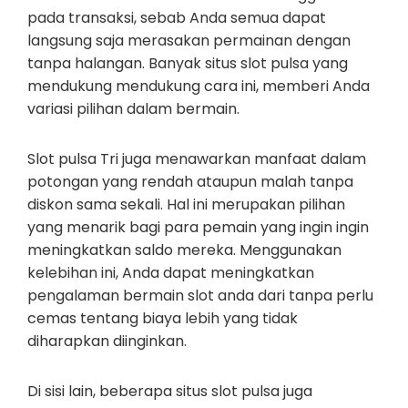
pada transaksi, sebab Anda semua dapat
langsung saja merasakan permainan dengan
tanpa halangan. Banyak situs slot pulsa yang
mendukung mendukung cara ini, memberi Anda
variasi pilihan dalam bermain.
Slot pulsa Tri juga menawarkan manfaat dalam
potongan yang rendah ataupun malah tanpa
diskon sama sekali. Hal ini merupakan pilihan
yang menarik bagi para pemain yang ingin ingin
meningkatkan saldo mereka. Menggunakan
kelebihan ini, Anda dapat meningkatkan
pengalaman bermain slot anda dari tanpa perlu
cemas tentang biaya lebih yang tidak
diharapkan diinginkan.
Di sisi lain, beberapa situs slot pulsa juga