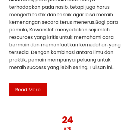
terhadapkan pada nasib, tetapi juga harus
mengerti taktik dan teknik agar bisa meraih
kemenangan secara terus menerus.Bagi para
pemula, Kawanslot menyediakan sejumlah
resources yang kritis untuk memahami cara
bermain dan memanfaatkan kemudahan yang
tersedia. Dengan kombinasi antara ilmu dan
praktik, pemain mempunyai peluang untuk
meraih success yang lebih sering. Tulisan ini…
Read More
24
APR