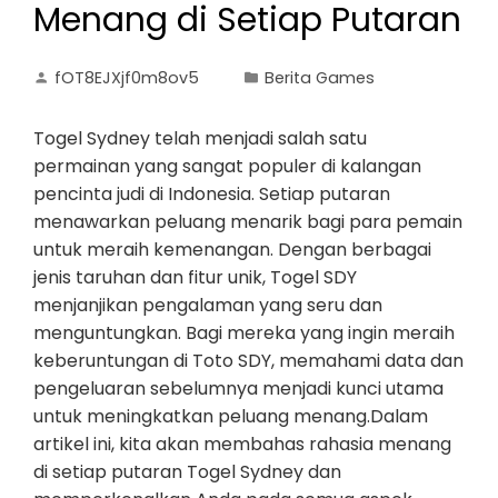
Menang di Setiap Putaran
fOT8EJXjf0m8ov5
Berita Games
Togel Sydney telah menjadi salah satu
permainan yang sangat populer di kalangan
pencinta judi di Indonesia. Setiap putaran
menawarkan peluang menarik bagi para pemain
untuk meraih kemenangan. Dengan berbagai
jenis taruhan dan fitur unik, Togel SDY
menjanjikan pengalaman yang seru dan
menguntungkan. Bagi mereka yang ingin meraih
keberuntungan di Toto SDY, memahami data dan
pengeluaran sebelumnya menjadi kunci utama
untuk meningkatkan peluang menang.Dalam
artikel ini, kita akan membahas rahasia menang
di setiap putaran Togel Sydney dan