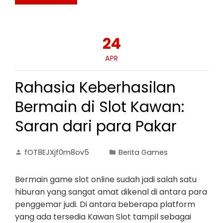
24
APR
Rahasia Keberhasilan
Bermain di Slot Kawan:
Saran dari para Pakar
fOT8EJXjf0m8ov5
Berita Games
Bermain game slot online sudah jadi salah satu
hiburan yang sangat amat dikenal di antara para
penggemar judi. Di antara beberapa platform
yang ada tersedia Kawan Slot tampil sebagai