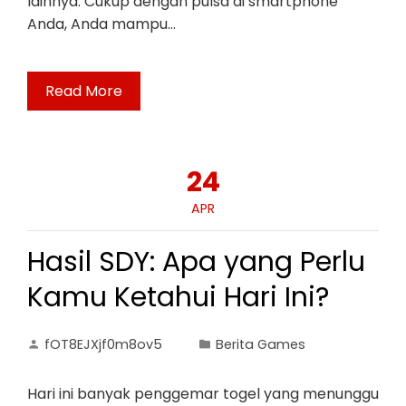
lainnya. Cukup dengan pulsa di smartphone
Anda, Anda mampu…
Read More
24
APR
Hasil SDY: Apa yang Perlu
Kamu Ketahui Hari Ini?
fOT8EJXjf0m8ov5
Berita Games
Hari ini banyak penggemar togel yang menunggu