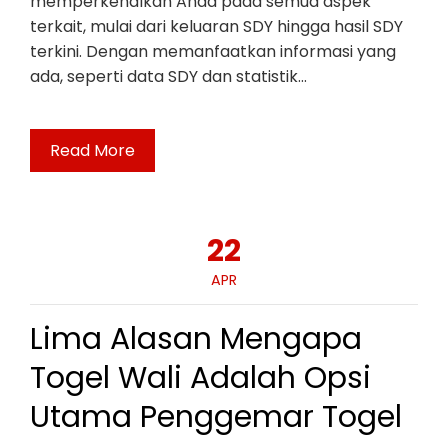
memperkenalkan Anda pada semua aspek
terkait, mulai dari keluaran SDY hingga hasil SDY
terkini. Dengan memanfaatkan informasi yang
ada, seperti data SDY dan statistik…
Read More
22
APR
Lima Alasan Mengapa
Togel Wali Adalah Opsi
Utama Penggemar Togel