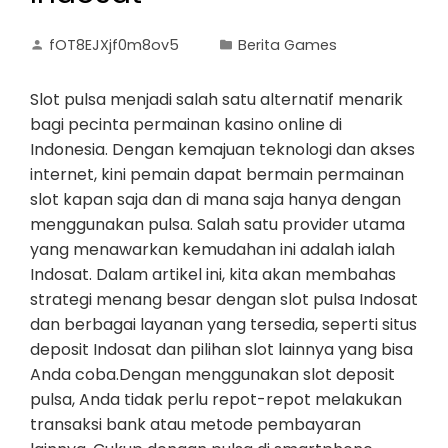
fOT8EJXjf0m8ov5
Berita Games
Slot pulsa menjadi salah satu alternatif menarik
bagi pecinta permainan kasino online di
Indonesia. Dengan kemajuan teknologi dan akses
internet, kini pemain dapat bermain permainan
slot kapan saja dan di mana saja hanya dengan
menggunakan pulsa. Salah satu provider utama
yang menawarkan kemudahan ini adalah ialah
Indosat. Dalam artikel ini, kita akan membahas
strategi menang besar dengan slot pulsa Indosat
dan berbagai layanan yang tersedia, seperti situs
deposit Indosat dan pilihan slot lainnya yang bisa
Anda coba.Dengan menggunakan slot deposit
pulsa, Anda tidak perlu repot-repot melakukan
transaksi bank atau metode pembayaran