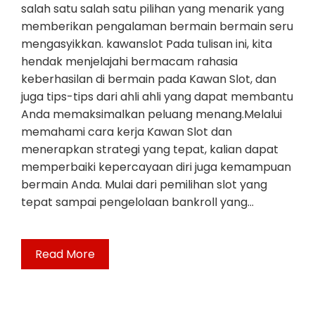
salah satu salah satu pilihan yang menarik yang
memberikan pengalaman bermain bermain seru
mengasyikkan. kawanslot Pada tulisan ini, kita
hendak menjelajahi bermacam rahasia
keberhasilan di bermain pada Kawan Slot, dan
juga tips-tips dari ahli ahli yang dapat membantu
Anda memaksimalkan peluang menang.Melalui
memahami cara kerja Kawan Slot dan
menerapkan strategi yang tepat, kalian dapat
memperbaiki kepercayaan diri juga kemampuan
bermain Anda. Mulai dari pemilihan slot yang
tepat sampai pengelolaan bankroll yang…
Read More