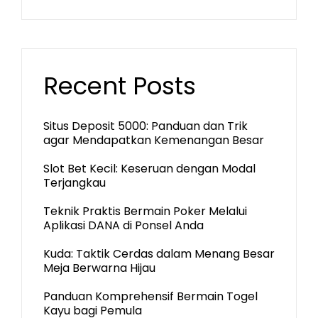
Recent Posts
Situs Deposit 5000: Panduan dan Trik
agar Mendapatkan Kemenangan Besar
Slot Bet Kecil: Keseruan dengan Modal
Terjangkau
Teknik Praktis Bermain Poker Melalui
Aplikasi DANA di Ponsel Anda
Kuda: Taktik Cerdas dalam Menang Besar
Meja Berwarna Hijau
Panduan Komprehensif Bermain Togel
Kayu bagi Pemula