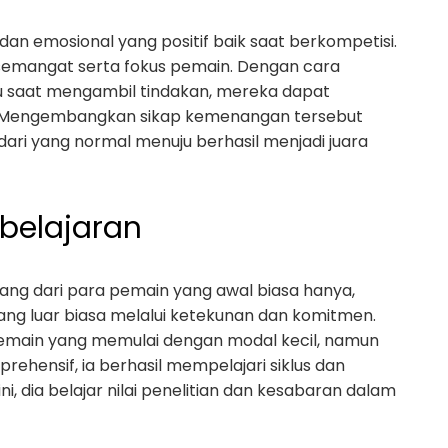
dan emosional yang positif baik saat berkompetisi.
mangat serta fokus pemain. Dengan cara
uru saat mengambil tindakan, mereka dapat
k. Mengembangkan sikap kemenangan tersebut
ari yang normal menuju berhasil menjadi juara
mbelajaran
 datang dari para pemain yang awal biasa hanya,
 luar biasa melalui ketekunan dan komitmen.
 pemain yang memulai dengan modal kecil, namun
rehensif, ia berhasil mempelajari siklus dan
, dia belajar nilai penelitian dan kesabaran dalam