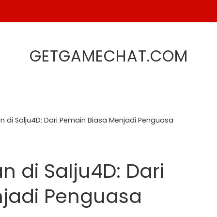
GETGAMECHAT.COM
an di Salju4D: Dari Pemain Biasa Menjadi Penguasa
n di Salju4D: Dari
jadi Penguasa