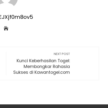
8EJXjf0m8ov5
NEXT POST
Kunci Keberhasilan Togel:
Membongkar Rahasia
Sukses di Kawantogel.com