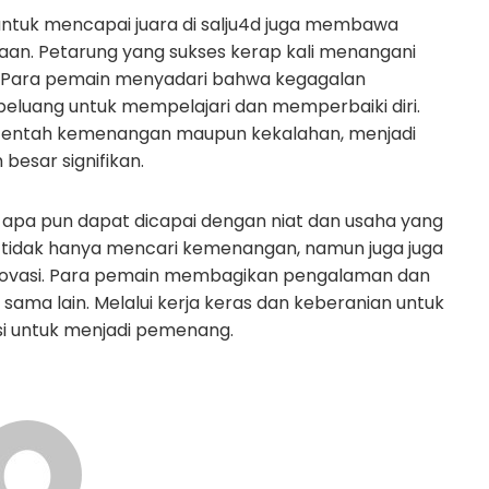
untuk mencapai juara di salju4d juga membawa
aan. Petarung yang sukses kerap kali menangani
g. Para pemain menyadari bahwa kegagalan
 peluang untuk mempelajari dan memperbaiki diri.
si, entah kemenangan maupun kekalahan, menjadi
besar signifikan.
a apa pun dapat dicapai dengan niat dan usaha yang
n tidak hanya mencari kemenangan, namun juga juga
novasi. Para pemain membagikan pengalaman dan
sama lain. Melalui kerja keras dan keberanian untuk
nsi untuk menjadi pemenang.