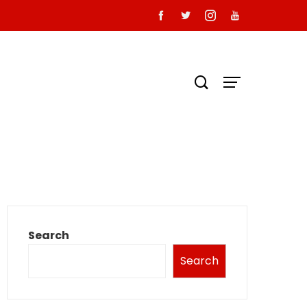
Search
Search