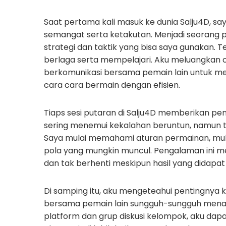
Saat pertama kali masuk ke dunia Salju4D, s
semangat serta ketakutan. Menjadi seorang p
strategi dan taktik yang bisa saya gunakan. 
berlaga serta mempelajari. Aku meluangkan
berkomunikasi bersama pemain lain untuk m
cara cara bermain dengan efisien.
Tiaps sesi putaran di Salju4D memberikan p
sering menemui kekalahan beruntun, namun ti
Saya mulai memahami aturan permainan, mula
pola yang mungkin muncul. Pengalaman ini me
dan tak berhenti meskipun hasil yang didapat
Di samping itu, aku mengeteahui pentingnya ko
bersama pemain lain sungguh-sungguh mena
platform dan grup diskusi kelompok, aku d