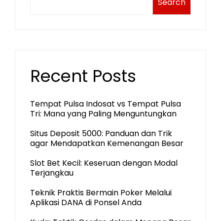
Search
Recent Posts
Tempat Pulsa Indosat vs Tempat Pulsa
Tri: Mana yang Paling Menguntungkan
Situs Deposit 5000: Panduan dan Trik
agar Mendapatkan Kemenangan Besar
Slot Bet Kecil: Keseruan dengan Modal
Terjangkau
Teknik Praktis Bermain Poker Melalui
Aplikasi DANA di Ponsel Anda