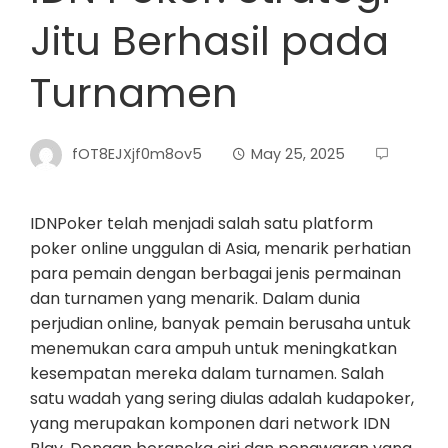
Jitu Berhasil pada
Turnamen
fOT8EJXjf0m8ov5
May 25, 2025
IDNPoker telah menjadi salah satu platform
poker online unggulan di Asia, menarik perhatian
para pemain dengan berbagai jenis permainan
dan turnamen yang menarik. Dalam dunia
perjudian online, banyak pemain berusaha untuk
menemukan cara ampuh untuk meningkatkan
kesempatan mereka dalam turnamen. Salah
satu wadah yang sering diulas adalah kudapoker,
yang merupakan komponen dari network IDN