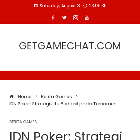
Skip
Saturday, August 8
23:09:35
to
content
GETGAMECHAT.COM
Home
Berita Games
IDN Poker: Strategi Jitu Berhasil pada Turnamen
BERITA GAMES
IDN Poker: Strategi