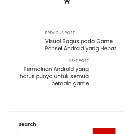
PREVIOUS POST
Visual Bagus pada Game
Ponsel Android yang Hebat.
NEXT POST
Permainan Android yang
harus punya untuk semua
pemain game
Search