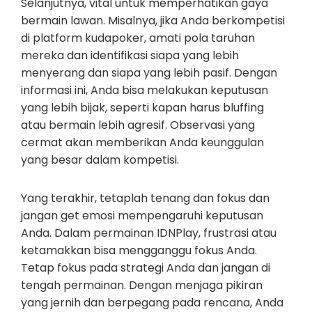
Selanjutnya, vital untuk memperhatikan gaya
bermain lawan. Misalnya, jika Anda berkompetisi
di platform kudapoker, amati pola taruhan
mereka dan identifikasi siapa yang lebih
menyerang dan siapa yang lebih pasif. Dengan
informasi ini, Anda bisa melakukan keputusan
yang lebih bijak, seperti kapan harus bluffing
atau bermain lebih agresif. Observasi yang
cermat akan memberikan Anda keunggulan
yang besar dalam kompetisi.
Yang terakhir, tetaplah tenang dan fokus dan
jangan get emosi mempengaruhi keputusan
Anda. Dalam permainan IDNPlay, frustrasi atau
ketamakkan bisa mengganggu fokus Anda.
Tetap fokus pada strategi Anda dan jangan di
tengah permainan. Dengan menjaga pikiran
yang jernih dan berpegang pada rencana, Anda