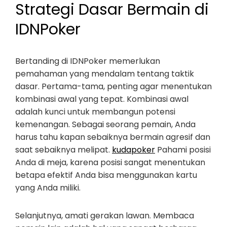
Strategi Dasar Bermain di
IDNPoker
Bertanding di IDNPoker memerlukan
pemahaman yang mendalam tentang taktik
dasar. Pertama-tama, penting agar menentukan
kombinasi awal yang tepat. Kombinasi awal
adalah kunci untuk membangun potensi
kemenangan. Sebagai seorang pemain, Anda
harus tahu kapan sebaiknya bermain agresif dan
saat sebaiknya melipat.
kudapoker
Pahami posisi
Anda di meja, karena posisi sangat menentukan
betapa efektif Anda bisa menggunakan kartu
yang Anda miliki.
Selanjutnya, amati gerakan lawan. Membaca