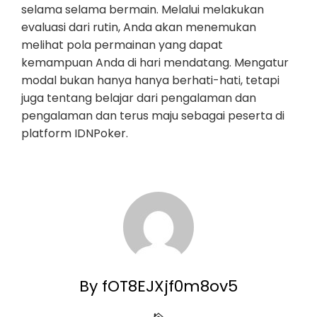
selama selama bermain. Melalui melakukan
evaluasi dari rutin, Anda akan menemukan
melihat pola permainan yang dapat
kemampuan Anda di hari mendatang. Mengatur
modal bukan hanya hanya berhati-hati, tetapi
juga tentang belajar dari pengalaman dan
pengalaman dan terus maju sebagai peserta di
platform IDNPoker.
By fOT8EJXjf0m8ov5