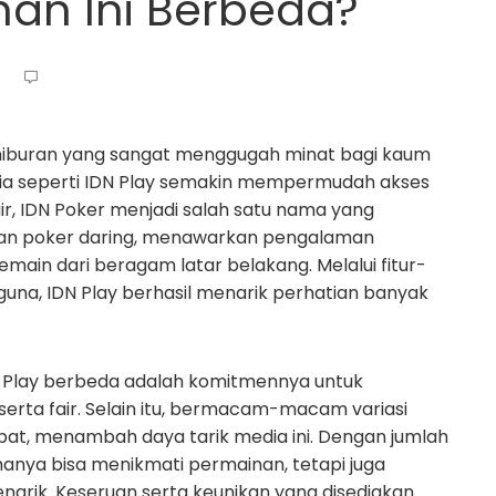
an Ini Berbeda?
a hiburan yang sangat menggugah minat bagi kaum
edia seperti IDN Play semakin mempermudah akses
ir, IDN Poker menjadi salah satu nama yang
nan poker daring, menawarkan pengalaman
main dari beragam latar belakang. Melalui fitur-
guna, IDN Play berhasil menarik perhatian banyak
N Play berbeda adalah komitmennya untuk
rta fair. Selain itu, bermacam-macam variasi
bat, menambah daya tarik media ini. Dengan jumlah
anya bisa menikmati permainan, tetapi juga
rik. Keseruan serta keunikan yang disediakan