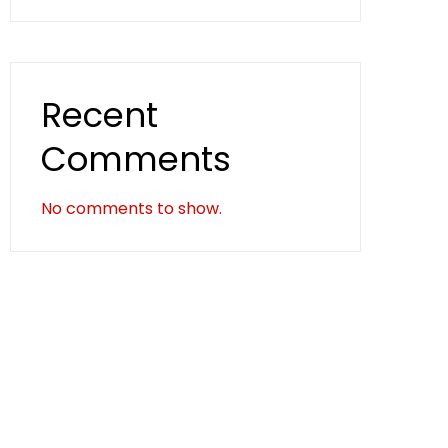
Recent
Comments
No comments to show.