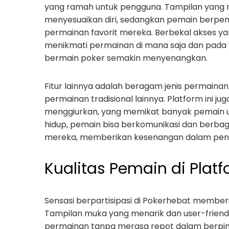
yang ramah untuk pengguna. Tampilan yang
menyesuaikan diri, sedangkan pemain berp
permainan favorit mereka. Berbekal akses y
menikmati permainan di mana saja dan pad
bermain poker semakin menyenangkan.
Fitur lainnya adalah beragam jenis permainan
permainan tradisional lainnya. Platform ini
menggiurkan, yang memikat banyak pemain un
hidup, pemain bisa berkomunikasi dan berbag
mereka, memberikan kesenangan dalam penga
Kualitas Pemain di Plat
Sensasi berpartisipasi di Pokerhebat member
Tampilan muka yang menarik dan user-friendl
permainan tanpa merasa repot dalam berpinda