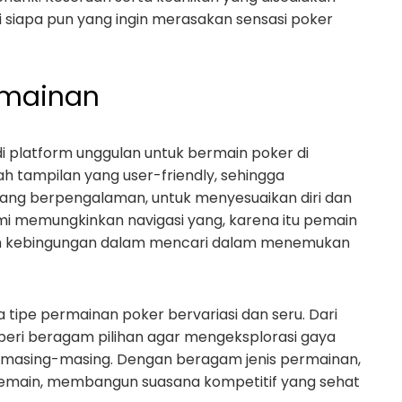
 siapa pun yang ingin merasakan sensasi poker
ermainan
 platform unggulan untuk bermain poker di
ah tampilan yang user-friendly, sehingga
ng berpengalaman, untuk menyesuaikan diri dan
i memungkinkan navigasi yang, karena itu pemain
kan kebingungan dalam mencari dalam menemukan
tipe permainan poker bervariasi dan seru. Dari
eri beragam pilihan agar mengeksplorasi gaya
 masing-masing. Dengan beragam jenis permainan,
emain, membangun suasana kompetitif yang sehat