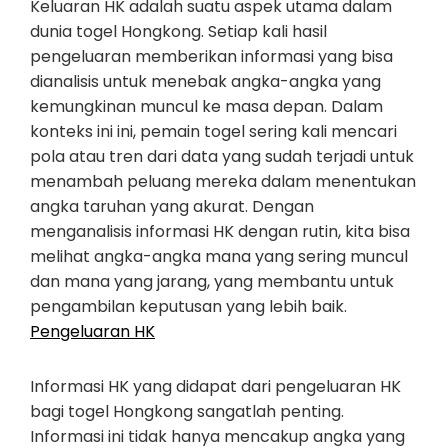
Keluaran HK adalah suatu aspek utama dalam
dunia togel Hongkong. Setiap kali hasil
pengeluaran memberikan informasi yang bisa
dianalisis untuk menebak angka-angka yang
kemungkinan muncul ke masa depan. Dalam
konteks ini ini, pemain togel sering kali mencari
pola atau tren dari data yang sudah terjadi untuk
menambah peluang mereka dalam menentukan
angka taruhan yang akurat. Dengan
menganalisis informasi HK dengan rutin, kita bisa
melihat angka-angka mana yang sering muncul
dan mana yang jarang, yang membantu untuk
pengambilan keputusan yang lebih baik.
Pengeluaran HK
Informasi HK yang didapat dari pengeluaran HK
bagi togel Hongkong sangatlah penting.
Informasi ini tidak hanya mencakup angka yang