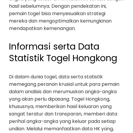
hasil sebelumnya. Dengan pendekatan ini,
pemain togel bisa menyesuaikan strategi
mereka dan mengoptimalkan kemungkinan
mendapatkan kemenangan.
Informasi serta Data
Statistik Togel Hongkong
Di dalam dunia togel, data serta statistik
memegang peranan krusial untuk para pemain
dalam analisis dan merumuskan angka-angka
yang akan perlu dipasang. Togel Hongkong,
khususnya, memberikan hasil keluaran yang
sangat teratur dan transparan, memberi data
perihal angka-angka yang keluar pada setiap
undian. Melalui memanfaatkan data HK yang,