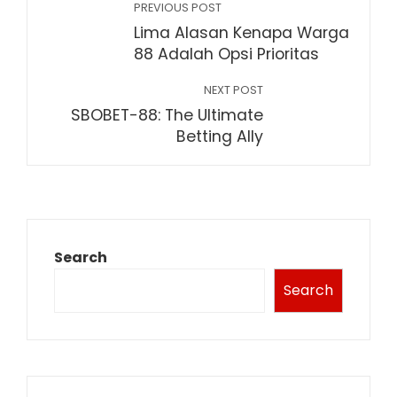
PREVIOUS POST
Lima Alasan Kenapa Warga
88 Adalah Opsi Prioritas
NEXT POST
SBOBET-88: The Ultimate
Betting Ally
Search
Search