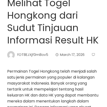
Melihat Togel
Hongkong dari
Sudut Tinjauan
Informasi Result HK
fOT8EJXjf0m8ov5
March 17, 2026
Permainan Togel Hongkong telah menjadi salah
satu jenis permainan yang populer di kalangan
masyarakat Indonesia. Banyak orang yang
tertarik untuk mempelajari tentang hasil
keluaran HK dan data HK yang dapat membantu
mereka dalam menentukan langkah dalam