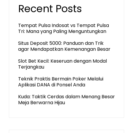
Recent Posts
Tempat Pulsa Indosat vs Tempat Pulsa
Tri: Mana yang Paling Menguntungkan
Situs Deposit 5000: Panduan dan Trik
agar Mendapatkan Kemenangan Besar
Slot Bet Kecil: Keseruan dengan Modal
Terjangkau
Teknik Praktis Bermain Poker Melalui
Aplikasi DANA di Ponsel Anda
Kuda: Taktik Cerdas dalam Menang Besar
Meja Berwarna Hijau