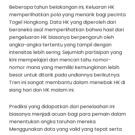
Beberapa tahun belakangan ini, Keluaran HK
memperlihatkan pola yang menarik bagi pecinta
Togel Hongkong. Data HK yang diperoleh dari
beraneka asal memperlihatkan bahwa hasil dari
pengeluaran HK biasanya berpengaruh oleh
angka-angka tertentu yang tampil dengan
intensitas lebih sering. Sejumlah partisipan yang
kini mempelajari dan mencari tahu nomor-
nomor mana yang memiliki kemungkinan lebih
besar untuk ditarik pada undiannya berikutnya.
Tren ini sangat membantu dalam menebak HK di
siang hari dan HK malam ini.
Prediksi yang didapatkan dari penelaahan ini
biasanya menjadi acuan bagi para pemain dalam
menentukan angka taruhan mereka.
Menggunakan data yang valid yang tepat serta