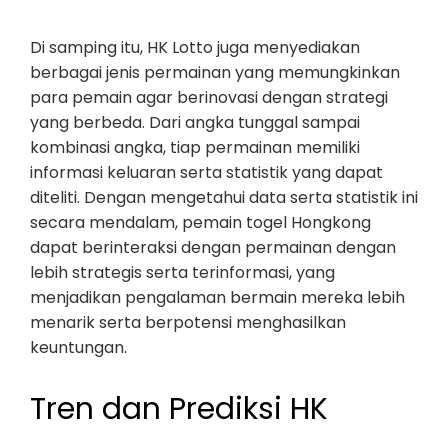
Di samping itu, HK Lotto juga menyediakan
berbagai jenis permainan yang memungkinkan
para pemain agar berinovasi dengan strategi
yang berbeda. Dari angka tunggal sampai
kombinasi angka, tiap permainan memiliki
informasi keluaran serta statistik yang dapat
diteliti. Dengan mengetahui data serta statistik ini
secara mendalam, pemain togel Hongkong
dapat berinteraksi dengan permainan dengan
lebih strategis serta terinformasi, yang
menjadikan pengalaman bermain mereka lebih
menarik serta berpotensi menghasilkan
keuntungan.
Tren dan Prediksi HK