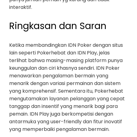
interaktif.
Ringkasan dan Saran
Ketika membandingkan IDN Poker dengan situs
lain seperti Pokerhebat dan IDN Play, jelas
terlihat bahwa masing-masing platform punya
keunggulan dan ciri khasnya sendiri. IDN Poker
menawarkan pengalaman bermain yang
menarik dengan variasi permainan dan sistem
yang komprehensif. Sementara itu, Pokerhebat
mengutamakan layanan pelanggan yang cepat
tanggap dan insentif yang menarik bagi para
pemain. IDN Play juga berkompetisi dengan
antarmuka yang user-friendly dan fitur inovatif
yang memperbaiki pengalaman bermain.