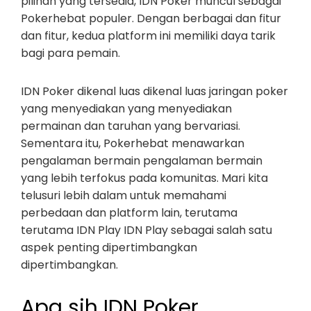
pilihan yang tersedia, IDN Poker muncul sebagai
Pokerhebat populer. Dengan berbagai dan fitur
dan fitur, kedua platform ini memiliki daya tarik
bagi para pemain.
IDN Poker dikenal luas dikenal luas jaringan poker
yang menyediakan yang menyediakan
permainan dan taruhan yang bervariasi.
Sementara itu, Pokerhebat menawarkan
pengalaman bermain pengalaman bermain
yang lebih terfokus pada komunitas. Mari kita
telusuri lebih dalam untuk memahami
perbedaan dan platform lain, terutama
terutama IDN Play IDN Play sebagai salah satu
aspek penting dipertimbangkan
dipertimbangkan.
Apa sih IDN Poker