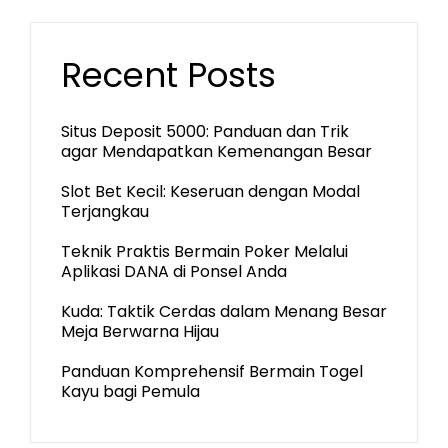
Recent Posts
Situs Deposit 5000: Panduan dan Trik
agar Mendapatkan Kemenangan Besar
Slot Bet Kecil: Keseruan dengan Modal
Terjangkau
Teknik Praktis Bermain Poker Melalui
Aplikasi DANA di Ponsel Anda
Kuda: Taktik Cerdas dalam Menang Besar
Meja Berwarna Hijau
Panduan Komprehensif Bermain Togel
Kayu bagi Pemula