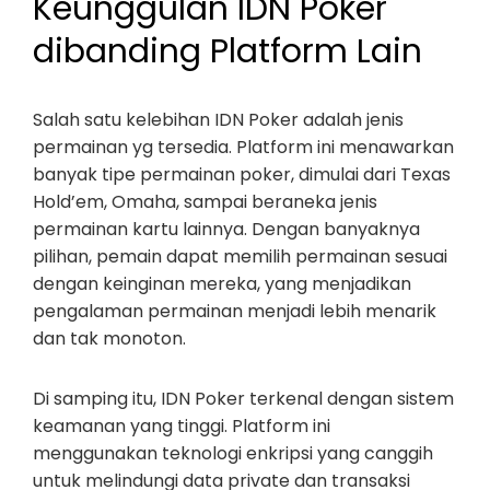
Keunggulan IDN Poker
dibanding Platform Lain
Salah satu kelebihan IDN Poker adalah jenis
permainan yg tersedia. Platform ini menawarkan
banyak tipe permainan poker, dimulai dari Texas
Hold’em, Omaha, sampai beraneka jenis
permainan kartu lainnya. Dengan banyaknya
pilihan, pemain dapat memilih permainan sesuai
dengan keinginan mereka, yang menjadikan
pengalaman permainan menjadi lebih menarik
dan tak monoton.
Di samping itu, IDN Poker terkenal dengan sistem
keamanan yang tinggi. Platform ini
menggunakan teknologi enkripsi yang canggih
untuk melindungi data private dan transaksi