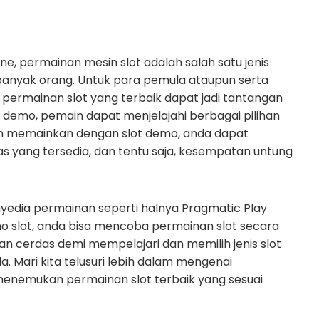
ine, permainan mesin slot adalah salah satu jenis
banyak orang. Untuk para pemula ataupun serta
ermainan slot yang terbaik dapat jadi tantangan
n demo, pemain dapat menjelajahi berbagai pilihan
an memainkan dengan slot demo, anda dapat
as yang tersedia, dan tentu saja, kesempatan untung
nyedia permainan seperti halnya Pragmatic Play
 slot, anda bisa mencoba permainan slot secara
han cerdas demi mempelajari dan memilih jenis slot
 Mari kita telusuri lebih dalam mengenai
nemukan permainan slot terbaik yang sesuai