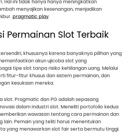
 Hal ini tidak hanya hanya meningkatkan
mbah menyajikan kesenangan, menjadikan
ibur.
pragmatic play
i Permainan Slot Terbaik
an tersendiri, khususnya karena banyaknya pilihan yang
memanfaatkan akun ujicoba slot yang
 tipe slot tanpa risiko kehilangan uang. Melalui
i fitur-fitur khusus dan sistem permainan, dan
ngan kesukaan mereka.
a slot. Pragmatic dan PG adalah sepasang
ovasi dalam industri slot. Meneliti portofolio kedua
 memberikan wawasan tentang cara permainan dan
lain. Pemain yang teliti harus menentukan
rta yang menawarkan slot fair serta bermutu tinggi.