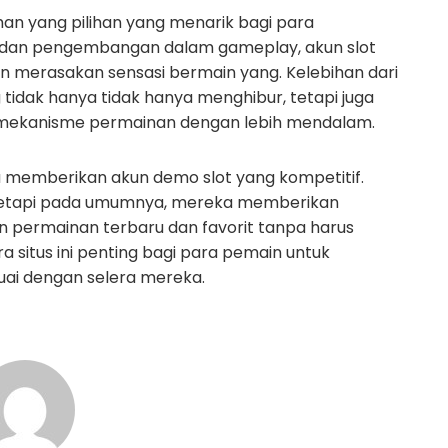
lihan yang pilihan yang menarik bagi para
k dan pengembangan dalam gameplay, akun slot
n merasakan sensasi bermain yang. Kelebihan dari
g tidak hanya tidak hanya menghibur, tetapi juga
ekanisme permainan dengan lebih mendalam.
ga memberikan akun demo slot yang kompetitif.
, tetapi pada umumnya, mereka memberikan
permainan terbaru dan favorit tanpa harus
 situs ini penting bagi para pemain untuk
ai dengan selera mereka.