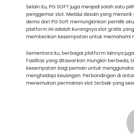
Selain itu, PG SOFT juga menjadi salah satu pi
penggemar slot. Melalui desain yang menari
demo dari PG Soft memungkinkan pemilik aku
platform ini adalah kurangnya slot gratis yan
memberikan kesempatan untuk memahami m
Sementara itu, berbagai platform lainnya ju
Fasilitas yang ditawarkan mungkin berbeda
kesempatan bagi pemain untuk menggunakan 
menghadapi keuangan. Perbandingan di antara
menemukan permainan slot terbaik yang sesu