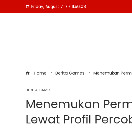
Skip
Friday, August 7
11:56:08
to
content
Home
Berita Games
Menemukan Permai
BERITA GAMES
Menemukan Perma
Lewat Profil Perc