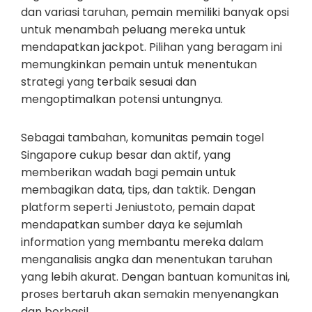
dan variasi taruhan, pemain memiliki banyak opsi
untuk menambah peluang mereka untuk
mendapatkan jackpot. Pilihan yang beragam ini
memungkinkan pemain untuk menentukan
strategi yang terbaik sesuai dan
mengoptimalkan potensi untungnya.
Sebagai tambahan, komunitas pemain togel
Singapore cukup besar dan aktif, yang
memberikan wadah bagi pemain untuk
membagikan data, tips, dan taktik. Dengan
platform seperti Jeniustoto, pemain dapat
mendapatkan sumber daya ke sejumlah
information yang membantu mereka dalam
menganalisis angka dan menentukan taruhan
yang lebih akurat. Dengan bantuan komunitas ini,
proses bertaruh akan semakin menyenangkan
dan berhasil.