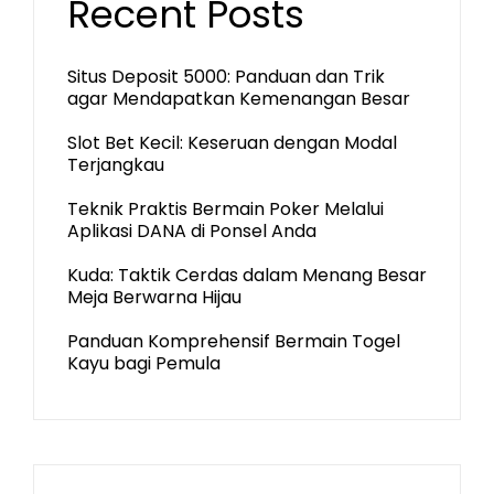
Recent Posts
Situs Deposit 5000: Panduan dan Trik
agar Mendapatkan Kemenangan Besar
Slot Bet Kecil: Keseruan dengan Modal
Terjangkau
Teknik Praktis Bermain Poker Melalui
Aplikasi DANA di Ponsel Anda
Kuda: Taktik Cerdas dalam Menang Besar
Meja Berwarna Hijau
Panduan Komprehensif Bermain Togel
Kayu bagi Pemula