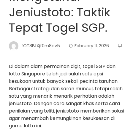
Jeniustoto: Taktik
Tepat Togel SGP.
fOT8EJXjf0m8ov5
February 11, 2026
Di dalam alam permainan digit, togel SGP dan
lotto Singapore telah jadi salah satu opsi
kesukaan untuk banyak sekali pecinta taruhan.
Berbagai strategi dan saran muncul, tetapi salah
satu yang menarik menarik perhatian adalah
jeniustoto. Dengan cara sangat khas serta cara
penilaian yang teliti, jeniustoto memberikan solusi
agar menambah kemungkinan kesuksesan di
game lotto ini.