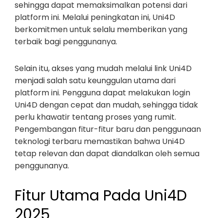
sehingga dapat memaksimalkan potensi dari
platform ini. Melalui peningkatan ini, Uni4D
berkomitmen untuk selalu memberikan yang
terbaik bagi penggunanya.
Selain itu, akses yang mudah melalui link Uni4D
menjadi salah satu keunggulan utama dari
platform ini. Pengguna dapat melakukan login
Uni4D dengan cepat dan mudah, sehingga tidak
perlu khawatir tentang proses yang rumit.
Pengembangan fitur-fitur baru dan penggunaan
teknologi terbaru memastikan bahwa Uni4D
tetap relevan dan dapat diandalkan oleh semua
penggunanya.
Fitur Utama Pada Uni4D
2025