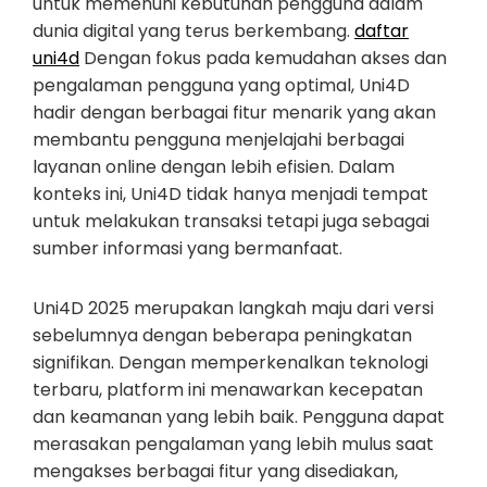
untuk memenuhi kebutuhan pengguna dalam
dunia digital yang terus berkembang.
daftar
uni4d
Dengan fokus pada kemudahan akses dan
pengalaman pengguna yang optimal, Uni4D
hadir dengan berbagai fitur menarik yang akan
membantu pengguna menjelajahi berbagai
layanan online dengan lebih efisien. Dalam
konteks ini, Uni4D tidak hanya menjadi tempat
untuk melakukan transaksi tetapi juga sebagai
sumber informasi yang bermanfaat.
Uni4D 2025 merupakan langkah maju dari versi
sebelumnya dengan beberapa peningkatan
signifikan. Dengan memperkenalkan teknologi
terbaru, platform ini menawarkan kecepatan
dan keamanan yang lebih baik. Pengguna dapat
merasakan pengalaman yang lebih mulus saat
mengakses berbagai fitur yang disediakan,