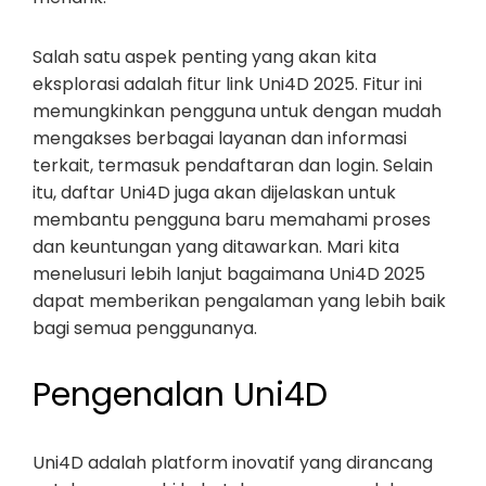
Salah satu aspek penting yang akan kita
eksplorasi adalah fitur link Uni4D 2025. Fitur ini
memungkinkan pengguna untuk dengan mudah
mengakses berbagai layanan dan informasi
terkait, termasuk pendaftaran dan login. Selain
itu, daftar Uni4D juga akan dijelaskan untuk
membantu pengguna baru memahami proses
dan keuntungan yang ditawarkan. Mari kita
menelusuri lebih lanjut bagaimana Uni4D 2025
dapat memberikan pengalaman yang lebih baik
bagi semua penggunanya.
Pengenalan Uni4D
Uni4D adalah platform inovatif yang dirancang