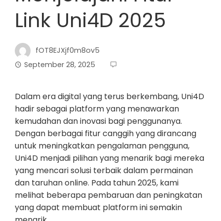
Link Uni4D 2025
fOT8EJXjf0m8ov5
September 28, 2025
Dalam era digital yang terus berkembang, Uni4D
hadir sebagai platform yang menawarkan
kemudahan dan inovasi bagi penggunanya.
Dengan berbagai fitur canggih yang dirancang
untuk meningkatkan pengalaman pengguna,
Uni4D menjadi pilihan yang menarik bagi mereka
yang mencari solusi terbaik dalam permainan
dan taruhan online. Pada tahun 2025, kami
melihat beberapa pembaruan dan peningkatan
yang dapat membuat platform ini semakin
menarik.