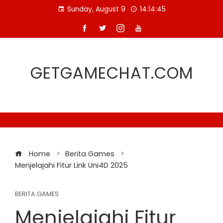
Skip
Sunday, August 9
14:14:46
to
content
GETGAMECHAT.COM
Home
Berita Games
Menjelajahi Fitur Link Uni4D 2025
BERITA GAMES
Menjelajahi Fitur