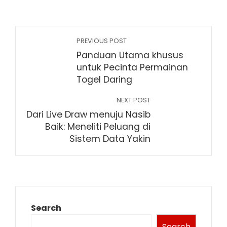
PREVIOUS POST
Panduan Utama khusus
untuk Pecinta Permainan
Togel Daring
NEXT POST
Dari Live Draw menuju Nasib
Baik: Meneliti Peluang di
Sistem Data Yakin
Search
Search