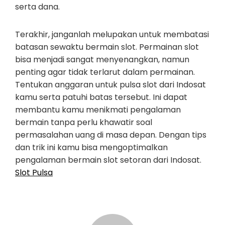
serta dana.
Terakhir, janganlah melupakan untuk membatasi
batasan sewaktu bermain slot. Permainan slot
bisa menjadi sangat menyenangkan, namun
penting agar tidak terlarut dalam permainan.
Tentukan anggaran untuk pulsa slot dari Indosat
kamu serta patuhi batas tersebut. Ini dapat
membantu kamu menikmati pengalaman
bermain tanpa perlu khawatir soal
permasalahan uang di masa depan. Dengan tips
dan trik ini kamu bisa mengoptimalkan
pengalaman bermain slot setoran dari Indosat.
Slot Pulsa