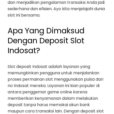
dan menjadikan pengalaman transaksi Anda jadi
sederhana dan efisien. Ayo kita menjelajahi dunia
slot ini bersama.
Apa Yang Dimaksud
Dengan Deposit Slot
Indosat?
Slot deposit Indosat adalah layanan yang
memungkinkan pengguna untuk menjalankan
proses permainan slot menggunakan pulsa dari
no Indosat mereka. Layanan ini kian populer di
antara penggemar game online karena
memberikan kenyamanan dalam melakukan
deposit tanpa harus memakai akun bank
maupun cara transaksi lain. Dengan deposit slot