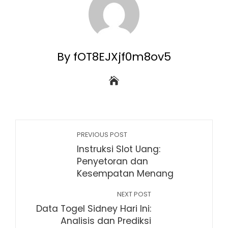
By fOT8EJXjf0m8ov5
PREVIOUS POST
Instruksi Slot Uang:
Penyetoran dan
Kesempatan Menang
NEXT POST
Data Togel Sidney Hari Ini:
Analisis dan Prediksi