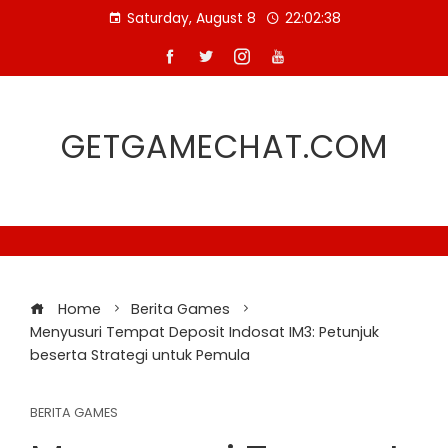
Skip
Saturday, August 8
22:02:38
to
content
GETGAMECHAT.COM
Home
Berita Games
Menyusuri Tempat Deposit Indosat IM3: Petunjuk
beserta Strategi untuk Pemula
BERITA GAMES