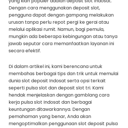
yang kian populer adalah deposit slot Indosat.
Dengan cara menggunakan deposit slot,
pengguna dapat dengan gampang melakukan
urusan tanpa perlu repot pergi ke gerai atau
melalui aplikasi rumit. Namun, bagi pemula,
mungkin ada beberapa kebingungan atau tanya
jawab seputar cara memanfaatkan layanan ini
secara efektif.
Di dalam artikel ini, kami berencana untuk
membahas berbagai tips dan trik untuk memulai
dunia slot deposit Indosat serta opsi terkait
seperti pulsa slot dan deposit slot tri. Kami
hendak menjelaskan dengan gamblang cara
kerja pulsa slot Indosat dan berbagai
keuntungan ditawarkannya. Dengan
pemahaman yang benar, Anda akan
mengoptimalkan penggunaan slot deposit pulsa