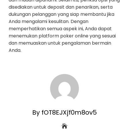
disediakan untuk deposit dan penarikan, serta
dukungan pelanggan yang siap membantu jika
Anda mengalami kesulitan. Dengan
memperhatikan semua aspek ini, Anda dapat
menemukan platform poker online yang sesuai
dan memuaskan untuk pengalaman bermain
Anda.
By fOT8EJXjf0m8ov5