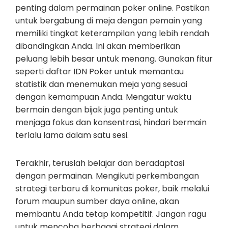
penting dalam permainan poker online. Pastikan
untuk bergabung di meja dengan pemain yang
memiliki tingkat keterampilan yang lebih rendah
dibandingkan Anda. Ini akan memberikan
peluang lebih besar untuk menang. Gunakan fitur
seperti daftar IDN Poker untuk memantau
statistik dan menemukan meja yang sesuai
dengan kemampuan Anda. Mengatur waktu
bermain dengan bijak juga penting untuk
menjaga fokus dan konsentrasi, hindari bermain
terlalu lama dalam satu sesi.
Terakhir, teruslah belajar dan beradaptasi
dengan permainan. Mengikuti perkembangan
strategi terbaru di komunitas poker, baik melalui
forum maupun sumber daya online, akan
membantu Anda tetap kompetitif. Jangan ragu
untuk mencoba berbagai strategi dalam