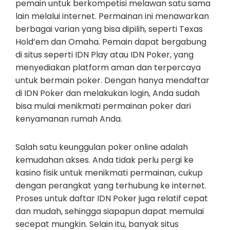
pemain untuk berkompetisi melawan satu sama
lain melalui internet. Permainan ini menawarkan
berbagai varian yang bisa dipilih, seperti Texas
Hold’em dan Omaha. Pemain dapat bergabung
di situs seperti IDN Play atau IDN Poker, yang
menyediakan platform aman dan terpercaya
untuk bermain poker. Dengan hanya mendaftar
di IDN Poker dan melakukan login, Anda sudah
bisa mulai menikmati permainan poker dari
kenyamanan rumah Anda.
Salah satu keunggulan poker online adalah
kemudahan akses. Anda tidak perlu pergi ke
kasino fisik untuk menikmati permainan, cukup
dengan perangkat yang terhubung ke internet.
Proses untuk daftar IDN Poker juga relatif cepat
dan mudah, sehingga siapapun dapat memulai
secepat mungkin. Selain itu, banyak situs