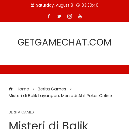
Skip
Saturday, August 8
03:30:40
to
content
GETGAMECHAT.COM
Home
Berita Games
Misteri di Balik Layangan: Menjadi Ahli Poker Online
BERITA GAMES
Misteri di Balik