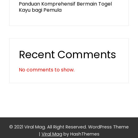
Panduan Komprehensif Bermain Togel
Kayu bagi Pemula
Recent Comments
No comments to show.
© 2021 Viral Mag. All Right Reserved.
WordPress Theme
|
Viral Mag
by HashThemes