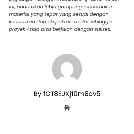
ini, anda akan lebih gampang menemukan
material yang tepat yang sesuai dengan
kecocokan dan ekspektasi anda, sehingga
proyek Anda bisa berjalan dengan sukses.
By fOT8EJXjf0m8ov5