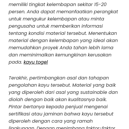
memiliki tingkat kelembapan sekitar 15-20
persen. Anda dapat memanfaatkan perangkat
untuk mengukur kelembapan atau minta
pengusaha untuk memberikan informasi
tentang kondisi material tersebut. Menentukan
material dengan kelembapan yang ideal akan
memudahkan proyek Anda tahan lebih lama
dan meminimalkan kemungkinan kerusakan
pada.
kayu togel
Terakhir, pertimbangkan asal dan tahapan
pengolahan kay
u tersebut. Material yang baik
yang diperoleh dari asal yang sustainable dan
diolah dengan baik akan kualitasnya baik.
Pintar bertanya kepada penjual mengenai
sertifikasi atau jaminan bahwa kay
u tersebut
diperoleh dengan cara yang ramah
lingkungan. Dengan menimbang faktor-faktor