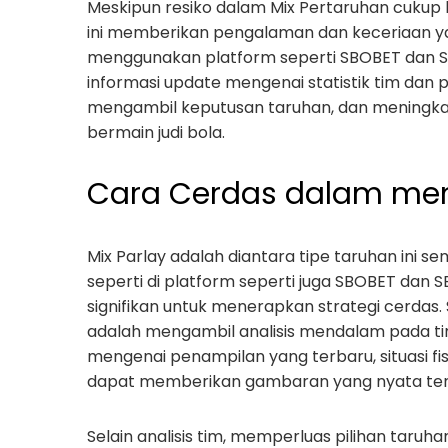
Meskipun resiko dalam Mix Pertaruhan cukup 
ini memberikan pengalaman dan keceriaan y
menggunakan platform seperti SBOBET dan 
informasi update mengenai statistik tim dan
mengambil keputusan taruhan, dan meningka
bermain judi bola.
Cara Cerdas dalam men
Mix Parlay adalah diantara tipe taruhan ini s
seperti di platform seperti juga SBOBET dan
signifikan untuk menerapkan strategi cerdas. 
adalah mengambil analisis mendalam pada ti
mengenai penampilan yang terbaru, situasi fis
dapat memberikan gambaran yang nyata tent
Selain analisis tim, memperluas pilihan taruh