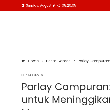
Skip
Sunday, August 9
08:20:05
to
content
Home
Berita Games
Parlay Campuran:
BERITA GAMES
Parlay Campuran:
untuk Meninggik