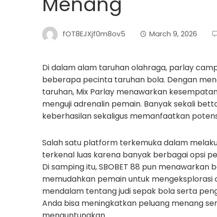
Menang
fOT8EJXjf0m8ov5
March 9, 2026
Di dalam alam taruhan olahraga, parlay campu
beberapa pecinta taruhan bola. Dengan men
taruhan, Mix Parlay menawarkan kesempatan
menguji adrenalin pemain. Banyak sekali bet
keberhasilan sekaligus memanfaatkan potensi h
Salah satu platform terkemuka dalam melaku
terkenal luas karena banyak berbagai opsi p
Di samping itu, SBOBET 88 pun menawarkan ba
memudahkan pemain untuk mengeksplorasi op
mendalam tentang judi sepak bola serta pe
Anda bisa meningkatkan peluang menang sert
menguntungkan.