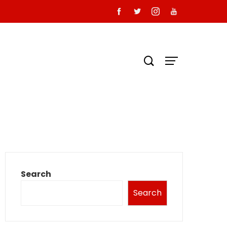
Search
Search