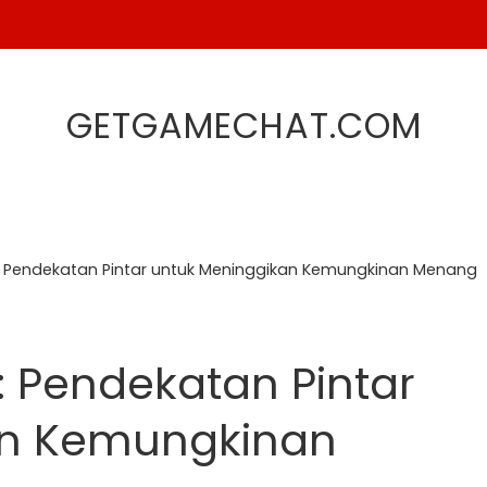
GETGAMECHAT.COM
 Pendekatan Pintar untuk Meninggikan Kemungkinan Menang
 Pendekatan Pintar
an Kemungkinan