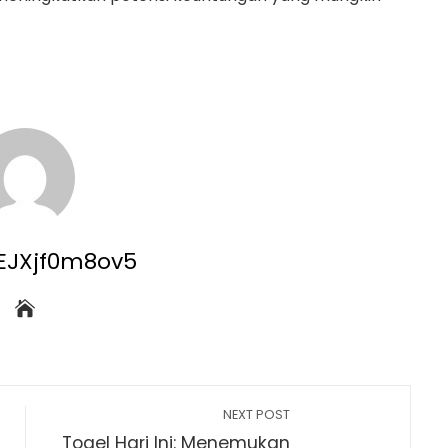
8EJXjf0m8ov5
NEXT POST
Togel Hari Ini: Menemukan