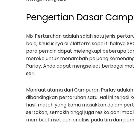
Pengertian Dasar Camp
Mix Pertaruhan adalah salah satu jenis pertar
bola, khususnya di platform seperti halnya S
para pemain dapat melengkapi beberapa tar
mereka untuk menambah peluang kemenanga
Parlay, Anda dapat mengselect berbagai match
seri.
Manfaat utama dari Campuran Parlay adalah 
dibandingkan pertaruhan satu. Hal ini terja
hasil match yang kamu masukkan dalam pert
sertakan, semakin tinggi juga resiko dan imba
membuat riset dan analisis pada tim dan pe