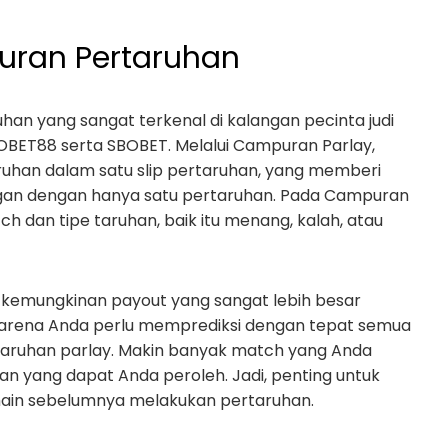
uran Pertaruhan
uhan yang sangat terkenal di kalangan pecinta judi
BOBET88 serta SBOBET. Melalui Campuran Parlay,
uhan dalam satu slip pertaruhan, yang memberi
n dengan hanya satu pertaruhan. Pada Campuran
 dan tipe taruhan, baik itu menang, kalah, atau
kemungkinan payout yang sangat lebih besar
di karena Anda perlu memprediksi dengan tepat semua
aruhan parlay. Makin banyak match yang Anda
lan yang dapat Anda peroleh. Jadi, penting untuk
main sebelumnya melakukan pertaruhan.