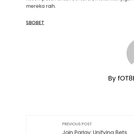
mereka raih.
SBOBET
By fOT
PREVIOUS POST
Join Parlay: Unifying Bets