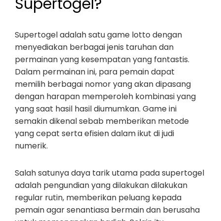
Supertogel?
Supertogel adalah satu game lotto dengan
menyediakan berbagai jenis taruhan dan
permainan yang kesempatan yang fantastis.
Dalam permainan ini, para pemain dapat
memilih berbagai nomor yang akan dipasang
dengan harapan memperoleh kombinasi yang
yang saat hasil hasil diumumkan. Game ini
semakin dikenal sebab memberikan metode
yang cepat serta efisien dalam ikut di judi
numerik.
Salah satunya daya tarik utama pada supertogel
adalah pengundian yang dilakukan dilakukan
regular rutin, memberikan peluang kepada
pemain agar senantiasa bermain dan berusaha