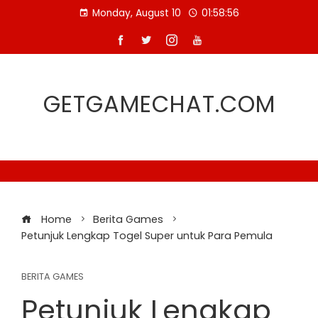
Skip
Monday, August 10
01:58:56
to
content
GETGAMECHAT.COM
Home
Berita Games
Petunjuk Lengkap Togel Super untuk Para Pemula
BERITA GAMES
Petunjuk Lengkap