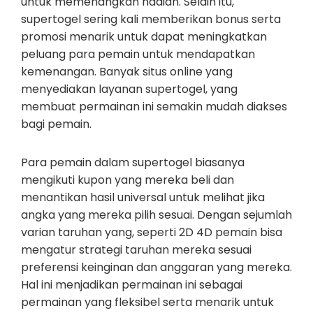
untuk memenangkan hadiah. Selain itu,
supertogel sering kali memberikan bonus serta
promosi menarik untuk dapat meningkatkan
peluang para pemain untuk mendapatkan
kemenangan. Banyak situs online yang
menyediakan layanan supertogel, yang
membuat permainan ini semakin mudah diakses
bagi pemain.
Para pemain dalam supertogel biasanya
mengikuti kupon yang mereka beli dan
menantikan hasil universal untuk melihat jika
angka yang mereka pilih sesuai. Dengan sejumlah
varian taruhan yang, seperti 2D 4D pemain bisa
mengatur strategi taruhan mereka sesuai
preferensi keinginan dan anggaran yang mereka.
Hal ini menjadikan permainan ini sebagai
permainan yang fleksibel serta menarik untuk