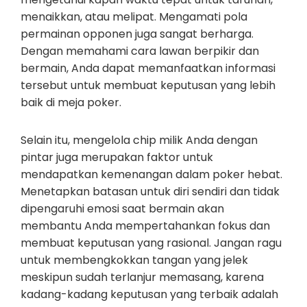
menaikkan, atau melipat. Mengamati pola
permainan opponen juga sangat berharga.
Dengan memahami cara lawan berpikir dan
bermain, Anda dapat memanfaatkan informasi
tersebut untuk membuat keputusan yang lebih
baik di meja poker.
Selain itu, mengelola chip milik Anda dengan
pintar juga merupakan faktor untuk
mendapatkan kemenangan dalam poker hebat.
Menetapkan batasan untuk diri sendiri dan tidak
dipengaruhi emosi saat bermain akan
membantu Anda mempertahankan fokus dan
membuat keputusan yang rasional. Jangan ragu
untuk membengkokkan tangan yang jelek
meskipun sudah terlanjur memasang, karena
kadang-kadang keputusan yang terbaik adalah