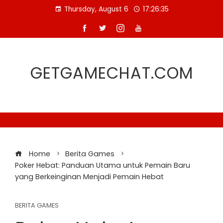
Skip
Thursday, August 6
17:26:36
to
content
GETGAMECHAT.COM
Home
Berita Games
Poker Hebat: Panduan Utama untuk Pemain Baru
yang Berkeinginan Menjadi Pemain Hebat
BERITA GAMES