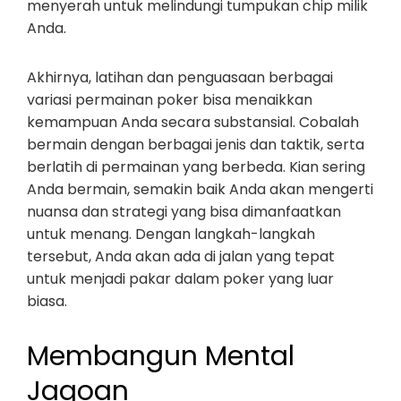
menyerah untuk melindungi tumpukan chip milik
Anda.
Akhirnya, latihan dan penguasaan berbagai
variasi permainan poker bisa menaikkan
kemampuan Anda secara substansial. Cobalah
bermain dengan berbagai jenis dan taktik, serta
berlatih di permainan yang berbeda. Kian sering
Anda bermain, semakin baik Anda akan mengerti
nuansa dan strategi yang bisa dimanfaatkan
untuk menang. Dengan langkah-langkah
tersebut, Anda akan ada di jalan yang tepat
untuk menjadi pakar dalam poker yang luar
biasa.
Membangun Mental
Jagoan