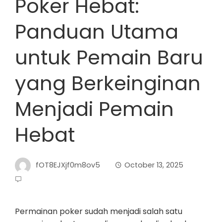
Poker Hebat:
Panduan Utama
untuk Pemain Baru
yang Berkeinginan
Menjadi Pemain
Hebat
fOT8EJXjf0m8ov5
October 13, 2025
Permainan poker sudah menjadi salah satu