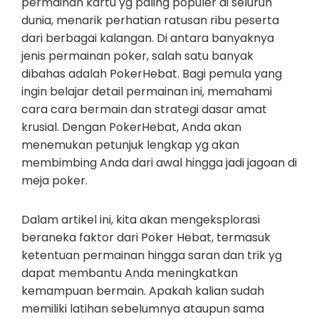
permainan kartu yg paling populer di seluruh
dunia, menarik perhatian ratusan ribu peserta
dari berbagai kalangan. Di antara banyaknya
jenis permainan poker, salah satu banyak
dibahas adalah PokerHebat. Bagi pemula yang
ingin belajar detail permainan ini, memahami
cara cara bermain dan strategi dasar amat
krusial. Dengan PokerHebat, Anda akan
menemukan petunjuk lengkap yg akan
membimbing Anda dari awal hingga jadi jagoan di
meja poker.
Dalam artikel ini, kita akan mengeksplorasi
beraneka faktor dari Poker Hebat, termasuk
ketentuan permainan hingga saran dan trik yg
dapat membantu Anda meningkatkan
kemampuan bermain. Apakah kalian sudah
memiliki latihan sebelumnya ataupun sama