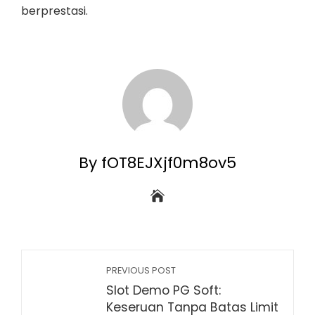
berprestasi.
By fOT8EJXjf0m8ov5
PREVIOUS POST
Slot Demo PG Soft:
Keseruan Tanpa Batas Limit