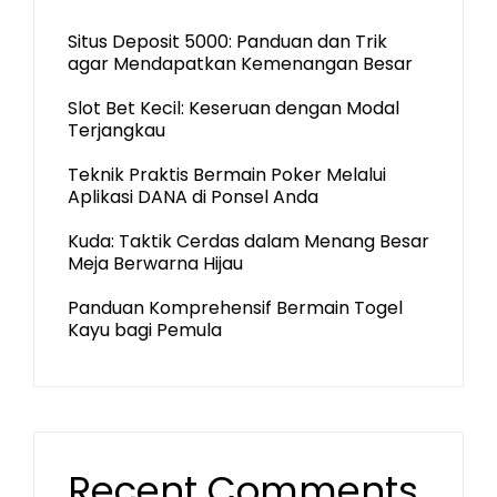
Situs Deposit 5000: Panduan dan Trik
agar Mendapatkan Kemenangan Besar
Slot Bet Kecil: Keseruan dengan Modal
Terjangkau
Teknik Praktis Bermain Poker Melalui
Aplikasi DANA di Ponsel Anda
Kuda: Taktik Cerdas dalam Menang Besar
Meja Berwarna Hijau
Panduan Komprehensif Bermain Togel
Kayu bagi Pemula
Recent Comments