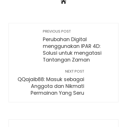
PREVIOUS POST
Perubahan Digital
menggunakan IPAR 4D:
Solusi untuk mengatasi
Tantangan Zaman
NEXT POST
QQajaib88: Masuk sebagai
Anggota dan Nikmati
Permainan Yang Seru