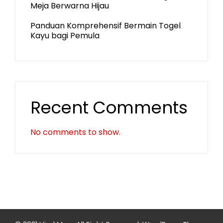
Meja Berwarna Hijau
Panduan Komprehensif Bermain Togel
Kayu bagi Pemula
Recent Comments
No comments to show.