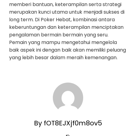
memberi bantuan, keterampilan serta strategi
merupakan kunci utama untuk menjadi sukses di
long term. Di Poker Hebat, kombinasi antara
keberuntungan dan keterampilan menciptakan
pengalaman bermain bermain yang seru.
Pemain yang mampu mengetahui mengelola
baik aspek ini dengan baik akan memiliki peluang
yang lebih besar dalam meraih kemenangan.
By fOT8EJXjf0m8ov5