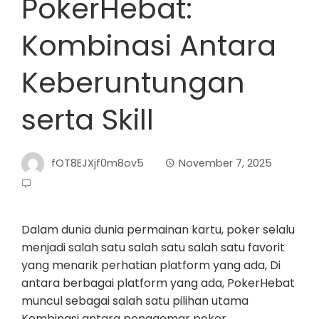
PokerHebat:
Kombinasi Antara
Keberuntungan
serta Skill
fOT8EJXjf0m8ov5
November 7, 2025
Dalam dunia dunia permainan kartu, poker selalu
menjadi salah satu salah satu salah satu favorit
yang menarik perhatian platform yang ada, Di
antara berbagai platform yang ada, PokerHebat
muncul sebagai salah satu pilihan utama
Kombinasi antara penggemar poker.