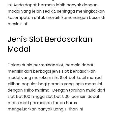
ini, Anda dapat bermain lebih banyak dengan
modal yang lebih sedikit, sehingga meningkatkan
kesempatan untuk meraih kemenangan besar di
mesin slot.
Jenis Slot Berdasarkan
Modal
Dalam dunia permainan slot, pemain dapat
memilih dari berbagai jenis slot berdasarkan
modal yang mereka miliki. Slot bet kecil menjadi
pilihan populer bagi pemain yang ingin memulai
dengan risiko minimal. Dengan taruhan mulai dari
slot bet 100 hingga slot bet 500, pemain dapat
menikmati permainan tanpa harus
mengeluarkan banyak uang. Pilihan ini