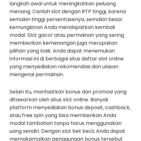
langkah awal untuk meningkatkan peluang
menang. Carilah slot dengan RTP tinggi, karena
semakin tinggi persentasenya, semakin besar
kemungkinan Anda mendapatkan kembali
modal. Slot gacor atau permainan yang sering
memberikan kemenangan juga merupakan
pilihan yang baik. Anda dapat menemukan
informasi ini di berbagai situs daftar slot online
yang menyediakan rekomendasi dan ulasan
mengenai permainan.
Selain itu, manfaatkan bonus dan promosi yang
ditawarkan oleh situs slot online. Banyak
platform menyediakan bonus deposit, cashback,
atau free spin yang bisa memberikan Anda
modal tambahan tanpa harus menggunakan
uang sendiri. Dengan slot bet kecil, Anda dapat
memaksimalkan penggunaan bonus tersebut