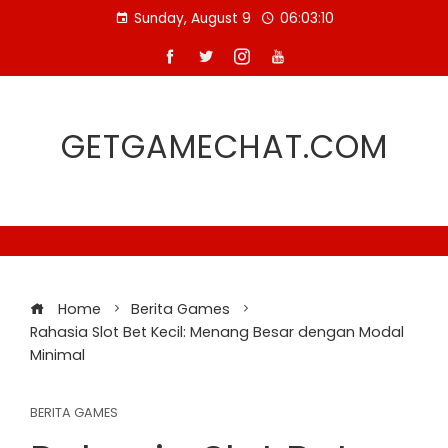
Skip
Sunday, August 9
06:03:11
to
content
GETGAMECHAT.COM
Home
Berita Games
Rahasia Slot Bet Kecil: Menang Besar dengan Modal
Minimal
BERITA GAMES