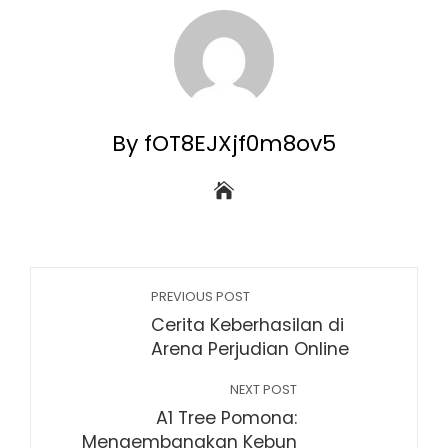
By fOT8EJXjf0m8ov5
PREVIOUS POST
Cerita Keberhasilan di
Arena Perjudian Online
NEXT POST
A1 Tree Pomona:
Mengembangkan Kebun