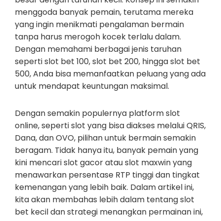
menggoda banyak pemain, terutama mereka
yang ingin menikmati pengalaman bermain
tanpa harus merogoh kocek terlalu dalam.
Dengan memahami berbagai jenis taruhan
seperti slot bet 100, slot bet 200, hingga slot bet
500, Anda bisa memanfaatkan peluang yang ada
untuk mendapat keuntungan maksimal.
Dengan semakin populernya platform slot
online, seperti slot yang bisa diakses melalui QRIS,
Dana, dan OVO, pilihan untuk bermain semakin
beragam. Tidak hanya itu, banyak pemain yang
kini mencari slot gacor atau slot maxwin yang
menawarkan persentase RTP tinggi dan tingkat
kemenangan yang lebih baik. Dalam artikel ini,
kita akan membahas lebih dalam tentang slot
bet kecil dan strategi menangkan permainan ini,