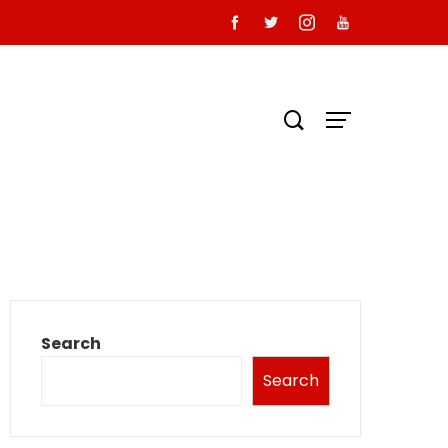
Search
Search