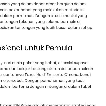
ernapasan yang dalam dapat amat berguna dalam
emain poker hebat yang melakukan metode ini
 dalam permainan. Dengan situasi mental yang
tantangan tekanan yang selama bermain di
yediakan tantangan yang lebih besar dalam setiap
esional untuk Pemula
usuri dunia poker yang hebat, esensial supaya
ma dari belajar tentang aturan dasar permainan
 contohnya Texas Hold’ Em serta Omaha. Kenali
 game tersebut. Dengan pemahaman yang kuat
p dalam bertemu dengan rintangan di dalam tabel
uk main IDN Poker adalah menerapkan strategi yang