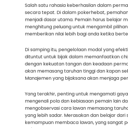
Salah satu rahasia keberhasilan dalam perm
secara tepat. Di dalam pokerhebat, pemaha
menjadi dasar utama. Pemain harus belajar 
menghitung peluang untuk mengambil pilihan 
memberikan nilai lebih bagi anda ketika ber
Di samping itu, pengelolaan modal yang efekt
dituntut untuk bijak dalam memanfaatkan chi
dengan kekuatan tangan dan keadaan permaina
akan memasang taruhan tinggi dan kapan se
Manajemen yang bijaksana akan menjaga pem
Yang terakhir, penting untuk mengamati gaya 
mengenali pola dan kebiasaan pemain lain d
mengobservasi cara lawan memasang taruha
yang lebih sadar. Merasakan dan belajar dar
kemampuan membaca lawan, yang sangat pe