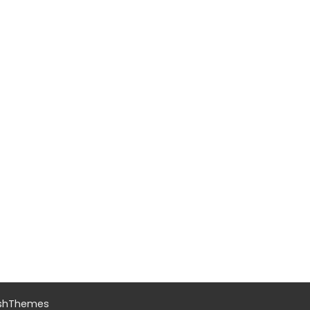
shThemes