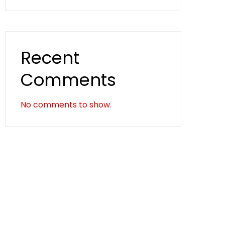
Recent
Comments
No comments to show.