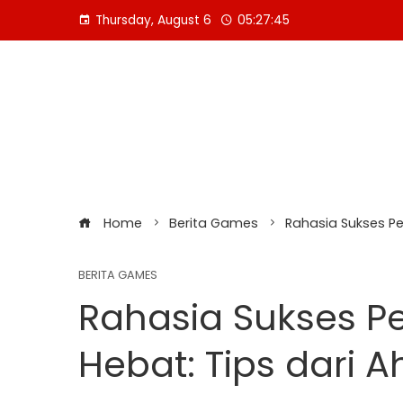
Skip
Thursday, August 6
05:27:45
to
content
Home
Berita Games
Rahasia Sukses Pe
BERITA GAMES
Rahasia Sukses P
Hebat: Tips dari Ah