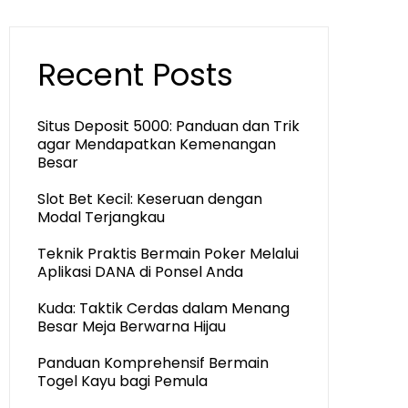
Recent Posts
Situs Deposit 5000: Panduan dan Trik
agar Mendapatkan Kemenangan
Besar
Slot Bet Kecil: Keseruan dengan
Modal Terjangkau
Teknik Praktis Bermain Poker Melalui
Aplikasi DANA di Ponsel Anda
Kuda: Taktik Cerdas dalam Menang
Besar Meja Berwarna Hijau
Panduan Komprehensif Bermain
Togel Kayu bagi Pemula