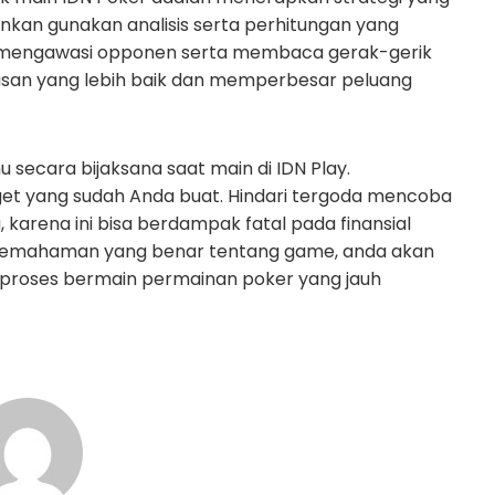
inkan gunakan analisis serta perhitungan yang
a mengawasi opponen serta membaca gerak-gerik
usan yang lebih baik dan memperbesar peluang
u secara bijaksana saat main di IDN Play.
udget yang sudah Anda buat. Hindari tergoda mencoba
arena ini bisa berdampak fatal pada finansial
 pemahaman yang benar tentang game, anda akan
proses bermain permainan poker yang jauh