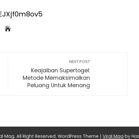
8EJXjf0m8ov5
NEXT POST
Keajaiban Supertogel:
Metode Memaksimalkan
Peluang Untuk Menang
al Mag. All Right Reserved.
WordPress Theme
|
Viral Mag
by Ha