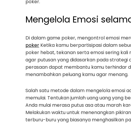
poker.
Mengelola Emosi selam
Di dalam game poker, mengontrol emosi me
poker
Ketika kamu berpartisipasi dalam seb
poker hebat, tekanan serta emosi sering kali 
agar putusan yang didasarkan pada strategi d
perasaan dapat membantu kamu terhindar da
menambahkan peluang kamu agar menang.
Salah satu metode dalam mengelola emosi a
memulai. Tentukan jumlah uang uang yang ber
Anda mulai merasa putus asa atau marah kare
Melakukan waktu untuk menenangkan pikiran
terburu-buru yang biasanya menghasilkan pad