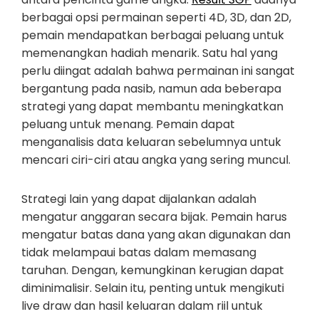
berbagai opsi permainan seperti 4D, 3D, dan 2D,
pemain mendapatkan berbagai peluang untuk
memenangkan hadiah menarik. Satu hal yang
perlu diingat adalah bahwa permainan ini sangat
bergantung pada nasib, namun ada beberapa
strategi yang dapat membantu meningkatkan
peluang untuk menang. Pemain dapat
menganalisis data keluaran sebelumnya untuk
mencari ciri-ciri atau angka yang sering muncul.
Strategi lain yang dapat dijalankan adalah
mengatur anggaran secara bijak. Pemain harus
mengatur batas dana yang akan digunakan dan
tidak melampaui batas dalam memasang
taruhan. Dengan, kemungkinan kerugian dapat
diminimalisir. Selain itu, penting untuk mengikuti
live draw dan hasil keluaran dalam riil untuk