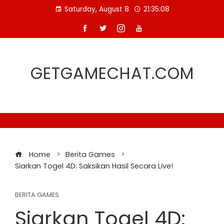
Skip
Saturday, August 8
21:35:09
to
content
GETGAMECHAT.COM
Home
Berita Games
Siarkan Togel 4D: Saksikan Hasil Secara Live!
BERITA GAMES
Siarkan Togel 4D: