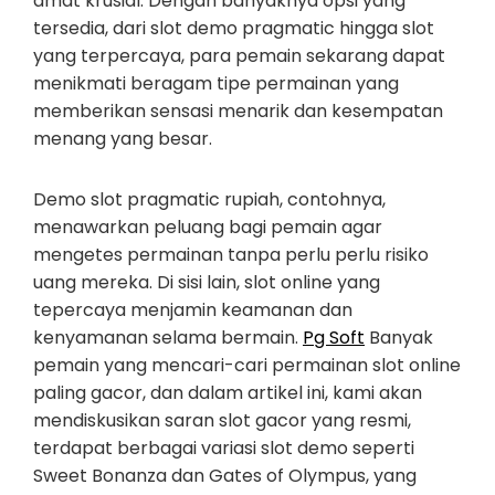
amat krusial. Dengan banyaknya opsi yang
tersedia, dari slot demo pragmatic hingga slot
yang terpercaya, para pemain sekarang dapat
menikmati beragam tipe permainan yang
memberikan sensasi menarik dan kesempatan
menang yang besar.
Demo slot pragmatic rupiah, contohnya,
menawarkan peluang bagi pemain agar
mengetes permainan tanpa perlu perlu risiko
uang mereka. Di sisi lain, slot online yang
tepercaya menjamin keamanan dan
kenyamanan selama bermain.
Pg Soft
Banyak
pemain yang mencari-cari permainan slot online
paling gacor, dan dalam artikel ini, kami akan
mendiskusikan saran slot gacor yang resmi,
terdapat berbagai variasi slot demo seperti
Sweet Bonanza dan Gates of Olympus, yang