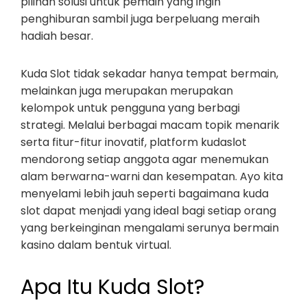
pilihan solusi untuk pemain yang ingin
penghiburan sambil juga berpeluang meraih
hadiah besar.
Kuda Slot tidak sekadar hanya tempat bermain,
melainkan juga merupakan merupakan
kelompok untuk pengguna yang berbagi
strategi. Melalui berbagai macam topik menarik
serta fitur-fitur inovatif, platform kudaslot
mendorong setiap anggota agar menemukan
alam berwarna-warni dan kesempatan. Ayo kita
menyelami lebih jauh seperti bagaimana kuda
slot dapat menjadi yang ideal bagi setiap orang
yang berkeinginan mengalami serunya bermain
kasino dalam bentuk virtual.
Apa Itu Kuda Slot?