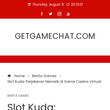
Skip
Thursday, August 6
20:13:01
to
content
GETGAMECHAT.COM
Home
Berita Games
Slot Kuda: Perjalanan Menarik di Game Casino Virtual
BERITA GAMES
Slot Kuda: