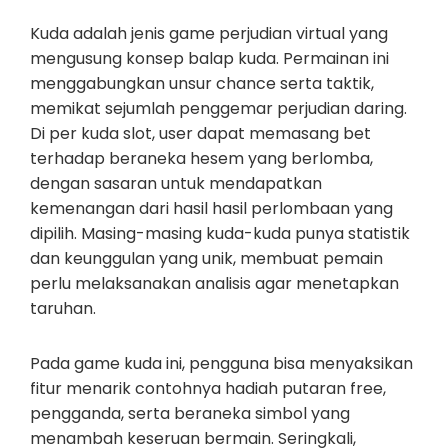
Kuda adalah jenis game perjudian virtual yang
mengusung konsep balap kuda. Permainan ini
menggabungkan unsur chance serta taktik,
memikat sejumlah penggemar perjudian daring.
Di per kuda slot, user dapat memasang bet
terhadap beraneka hesem yang berlomba,
dengan sasaran untuk mendapatkan
kemenangan dari hasil hasil perlombaan yang
dipilih. Masing-masing kuda-kuda punya statistik
dan keunggulan yang unik, membuat pemain
perlu melaksanakan analisis agar menetapkan
taruhan.
Pada game kuda ini, pengguna bisa menyaksikan
fitur menarik contohnya hadiah putaran free,
pengganda, serta beraneka simbol yang
menambah keseruan bermain. Seringkali,