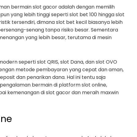
man bermain slot gacor adalah dengan memilih
un yang lebih tinggi seperti slot bet 100 hingga slot
istik tersendiri, dimana slot bet kecil biasanya lebih
bersenang-senang tanpa risiko besar. Sementara
emenangan yang lebih besar, terutama di mesin
dern seperti slot QRIS, slot Dana, dan slot OVO
Dengan metode pembayaran yang cepat dan aman,
posit dan penarikan dana. Hal ini tentu saja
ngalaman bermain di platform slot online,
i kemenangan di slot gacor dan meraih maxwin
ine