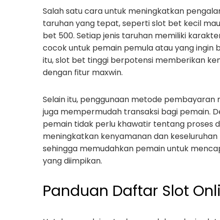
Salah satu cara untuk meningkatkan pengala
taruhan yang tepat, seperti slot bet kecil maup
bet 500. Setiap jenis taruhan memiliki karakter
cocok untuk pemain pemula atau yang ingin 
itu, slot bet tinggi berpotensi memberikan k
dengan fitur maxwin.
Selain itu, penggunaan metode pembayaran mo
juga mempermudah transaksi bagi pemain. 
pemain tidak perlu khawatir tentang proses de
meningkatkan kenyamanan dan keseluruhan pe
sehingga memudahkan pemain untuk mencapa
yang diimpikan.
Panduan Daftar Slot Onl