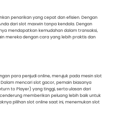
nkan penarikan yang cepat dan efisien. Dengan
Anda dari slot maxwin tanpa kendala. Dengan
hanya mendapatkan kemudahan dalam transaksi,
n mereka dengan cara yang lebih praktis dan
angan para penjudi online, merujuk pada mesin slot
Dalam mencari slot gacor, pemain biasanya
rn to Player) yang tinggi, serta ulasan dari
 cenderung memberikan peluang lebih baik untuk
ya pilihan slot online saat ini, menemukan slot