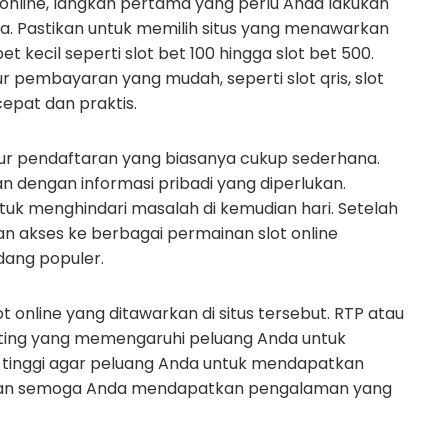
online, langkah pertama yang perlu Anda lakukan
ya. Pastikan untuk memilih situs yang menawarkan
t kecil seperti slot bet 100 hingga slot bet 500.
tur pembayaran yang mudah, seperti slot qris, slot
cepat dan praktis.
sedur pendaftaran yang biasanya cukup sederhana.
n dengan informasi pribadi yang diperlukan.
uk menghindari masalah di kemudian hari. Setelah
n akses ke berbagai permainan slot online
dang populer.
t online yang ditawarkan di situs tersebut. RTP atau
enting yang memengaruhi peluang Anda untuk
 tinggi agar peluang Anda untuk mendapatkan
 dan semoga Anda mendapatkan pengalaman yang