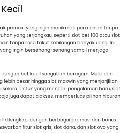
 Kecil
banyak pemain yang ingin menikmati permainan tanpa
an yang terjangkau, seperti slot bet 100 atau slot
ain tanpa rasa takut kehilangan banyak uang. Ini
a yang ingin bersenang-senang sambil menjaga
ia dengan bet kecil sangatlah beragam. Mulai dari
lebih besar hingga slot maxwin yang menjanjikan
i selera. Untuk yang mencari pengalaman baru, slot
mboja juga dapat diakses, memperluas pilihan hiburan
kali dilengkapi dengan berbagai promosi dan bonus
arkan fitur slot qris, slot dana, dan slot ovo yang