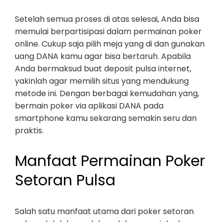
Setelah semua proses di atas selesai, Anda bisa
memulai berpartisipasi dalam permainan poker
online. Cukup saja pilih meja yang di dan gunakan
uang DANA kamu agar bisa bertaruh. Apabila
Anda bermaksud buat deposit pulsa internet,
yakinlah agar memilih situs yang mendukung
metode ini. Dengan berbagai kemudahan yang,
bermain poker via aplikasi DANA pada
smartphone kamu sekarang semakin seru dan
praktis.
Manfaat Permainan Poker
Setoran Pulsa
Salah satu manfaat utama dari poker setoran