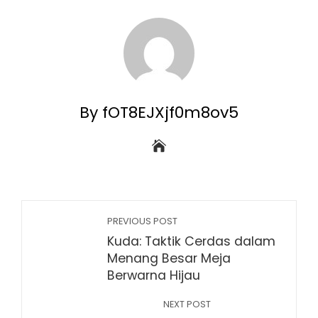
By fOT8EJXjf0m8ov5
PREVIOUS POST
Kuda: Taktik Cerdas dalam
Menang Besar Meja
Berwarna Hijau
NEXT POST