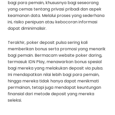
bagi para pemain, khususnya bagi seseorang
yang cemas tentang privasi pribadi dan aspek
keamanan data. Melalui proses yang sederhana
ini, risiko penipuan atau kebocoran informasi
dapat diminimalisir.
Terakhir, poker deposit pulsa sering kali
memberikan bonus serta promosi yang menarik
bagi pemain. Bermacam website poker daring,
termasuk IDN Play, menawarkan bonus spesial
bagi mereka yang melakukan deposit via pulsa.
Ini mendapatkan nilai lebih bagi para pemain,
hingga mereka tidak hanya dapat menikmati
permainan, tetapi juga mendapat keuntungan
finansial dari metode deposit yang mereka
seleksi.