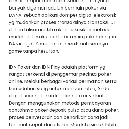
dan di tempat mana saja. Sebuah cara yang
banyak digemari adalah bermain poker via
DANA, sebuah aplikasi dompet digital elektronik
yg mudahkan proses transaksinya transaksi. Di
dalam tulisan ini, kita akan diskusikan metode
mudah dalam ikut serta bermain poker dengan
DANA, agar Kamu dapat menikmati serunya
game tanpa kesulitan.
IDN Poker dan IDN Play adalah platform yg
sangat terkenal di penggemar pecinta poker
online. Melalui berbagai variasi permainan serta
kemudahan yang untuk mencari table, Anda
dapat segera terjun ke alam poker virtual.
Dengan menggunakan metode pembayaran
contohnya poker deposit pulsa atau dana poker,
proses penyetoran dan penarikan dana jadi
teramat cepat dan efisien. Mari kita simak lebih