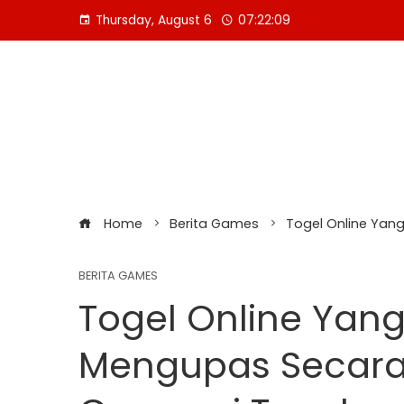
Skip
Thursday, August 6
07:22:09
to
content
Home
Berita Games
Togel Online Yan
BERITA GAMES
Togel Online Yan
Mengupas Secar