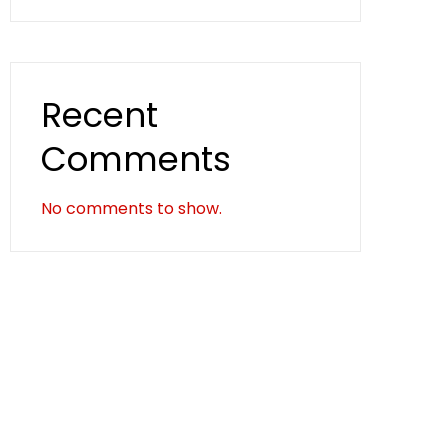
Recent
Comments
No comments to show.