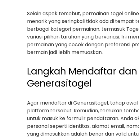
Selain aspek tersebut, permainan togel onli
menarik yang seringkali tidak ada di tempat t
berbagai kategori permainan, termasuk Togel 
variasi pilihan taruhan yang bervariasi. Ini
permainan yang cocok dengan preferensi pr
bermain jadi lebih memuaskan.
Langkah Mendaftar dan
Generasitogel
Agar mendaftar di Generasitogel, tahap awal 
platform tersebut. Kemudian, temukan tombo
untuk masuk ke formulir pendaftaran. Anda 
personal seperti identitas, alamat email, nom
yang dimasukkan adalah benar dan valid untu