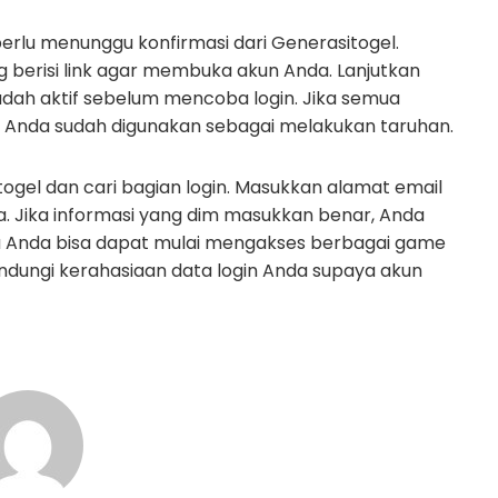
erlu menunggu konfirmasi dari Generasitogel.
erisi link agar membuka akun Anda. Lanjutkan
 sudah aktif sebelum mencoba login. Jika semua
l Anda sudah digunakan sebagai melakukan taruhan.
togel dan cari bagian login. Masukkan alamat email
a. Jika informasi yang dim masukkan benar, Anda
 Anda bisa dapat mulai mengakses berbagai game
indungi kerahasiaan data login Anda supaya akun