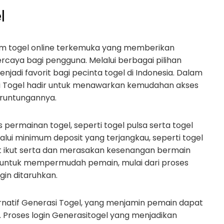
l
rm togel online terkemuka yang memberikan
aya bagi pengguna. Melalui berbagai pilihan
njadi favorit bagi pecinta togel di Indonesia. Dalam
asi Togel hadir untuk menawarkan kemudahan akses
eruntungannya.
 permainan togel, seperti togel pulsa serta togel
alui minimum deposit yang terjangkau, seperti togel
t ikut serta dan merasakan kesenangan bermain
ain untuk mempermudah pemain, mulai dari proses
in ditaruhkan.
ernatif Generasi Togel, yang menjamin pemain dapat
. Proses login Generasitogel yang menjadikan