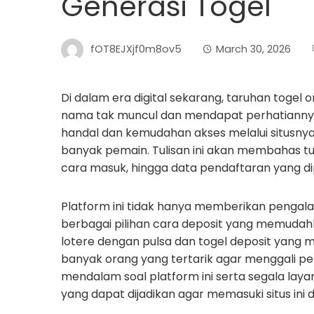
Generasi Togel
fOT8EJXjf0m8ov5
March 30, 2026
Di dalam era digital sekarang, taruhan togel o
nama tak muncul dan mendapat perhatiannya l
handal dan kemudahan akses melalui situsnya,
banyak pemain. Tulisan ini akan membahas tu
cara masuk, hingga data pendaftaran yang d
Platform ini tidak hanya memberikan pengal
berbagai pilihan cara deposit yang memudah
lotere dengan pulsa dan togel deposit yang m
banyak orang yang tertarik agar menggali pe
mendalam soal platform ini serta segala laya
yang dapat dijadikan agar memasuki situs in