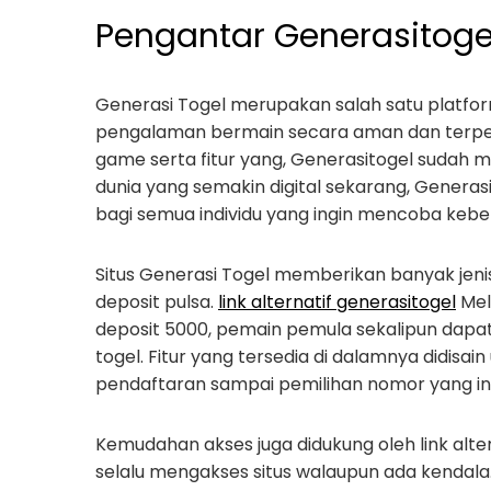
Pengantar Generasitoge
Generasi Togel merupakan salah satu platfo
pengalaman bermain secara aman dan terperc
game serta fitur yang, Generasitogel sudah me
dunia yang semakin digital sekarang, Gener
bagi semua individu yang ingin mencoba keb
Situs Generasi Togel memberikan banyak jenis
deposit pulsa.
link alternatif generasitogel
Mel
deposit 5000, pemain pemula sekalipun dapa
togel. Fitur yang tersedia di dalamnya didis
pendaftaran sampai pemilihan nomor yang ing
Kemudahan akses juga didukung oleh link alt
selalu mengakses situs walaupun ada kendala