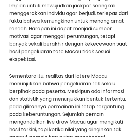
Impian untuk mewujudkan jackpot seringkali
menggerakkan individu agar berjudi, terlepas dari
fakta bahwa kemungkinan untuk menang amat
rendah. Harapan ini dapat menjadi sumber
motivasi agar menggali peruntungan, tetapi
banyak sekali berakhir dengan kekecewaan saat
hasil pengeluaran toto Macau tidak sesuai
ekspektasi.
Sementara itu, realitas dari lotere Macau
menunjukkan bahwa pengeluaran tak selalu
berpihak pada peserta. Meskipun ada informasi
dan statistik yang menunjukkan bentuk tertentu,
pada gilirannya permainan ini tetap tergantung
pada keberuntungan. Sejumlah pemain
mengandalkan live draw Macau agar mengikuti
hasil terkini, tapi ketika nilai yang diinginkan tak