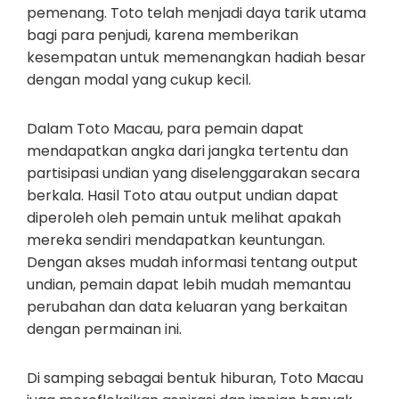
pemenang. Toto telah menjadi daya tarik utama
bagi para penjudi, karena memberikan
kesempatan untuk memenangkan hadiah besar
dengan modal yang cukup kecil.
Dalam Toto Macau, para pemain dapat
mendapatkan angka dari jangka tertentu dan
partisipasi undian yang diselenggarakan secara
berkala. Hasil Toto atau output undian dapat
diperoleh oleh pemain untuk melihat apakah
mereka sendiri mendapatkan keuntungan.
Dengan akses mudah informasi tentang output
undian, pemain dapat lebih mudah memantau
perubahan dan data keluaran yang berkaitan
dengan permainan ini.
Di samping sebagai bentuk hiburan, Toto Macau