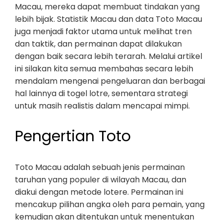
Macau, mereka dapat membuat tindakan yang
lebih bijak. Statistik Macau dan data Toto Macau
juga menjadi faktor utama untuk melihat tren
dan taktik, dan permainan dapat dilakukan
dengan baik secara lebih terarah. Melalui artikel
ini silakan kita semua membahas secara lebih
mendalam mengenai pengeluaran dan berbagai
hal lainnya di togel lotre, sementara strategi
untuk masih realistis dalam mencapai mimpi.
Pengertian Toto
Toto Macau adalah sebuah jenis permainan
taruhan yang populer di wilayah Macau, dan
diakui dengan metode lotere. Permainan ini
mencakup pilihan angka oleh para pemain, yang
kemudian akan ditentukan untuk menentukan