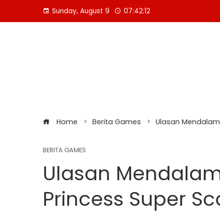
Skip
Sunday, August 9
07:42:12
to
content
Home
Berita Games
Ulasan Mendalam: 
BERITA GAMES
Ulasan Mendalam:
Princess Super Sc