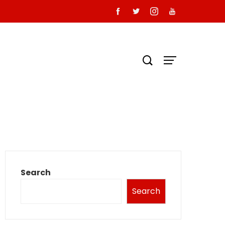
Search
Search