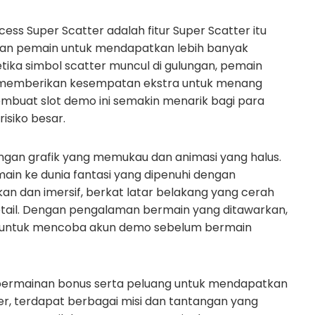
ncess Super Scatter adalah fitur Super Scatter itu
kan pemain untuk mendapatkan lebih banyak
ika simbol scatter muncul di gulungan, pemain
g memberikan kesempatan ekstra untuk menang
buat slot demo ini semakin menarik bagi para
isiko besar.
 dengan grafik yang memukau dan animasi yang halus.
in ke dunia fantasi yang dipenuhi dengan
an dan imersif, berkat latar belakang yang cerah
tail. Dengan pengalaman bermain yang ditawarkan,
ih untuk mencoba akun demo sebelum bermain
h permainan bonus serta peluang untuk mendapatkan
ter, terdapat berbagai misi dan tantangan yang