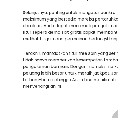
Selanjutnya, penting untuk mengatur bankrol
maksimum yang bersedia mereka pertaruhkan 
demikian, Anda dapat menikmati pengalama
fitur seperti demo slot gratis dapat memban
melihat bagaimana permainan berfungsi tanpa 
Terakhir, manfaatkan fitur free spin yang serin
tidak hanya memberikan kesempatan tambah
pengalaman bermain. Dengan memaksimalkan
peluang lebih besar untuk meraih jackpot. J
terburu-buru, sehingga Anda bisa menikmati
menyenangkan ini.