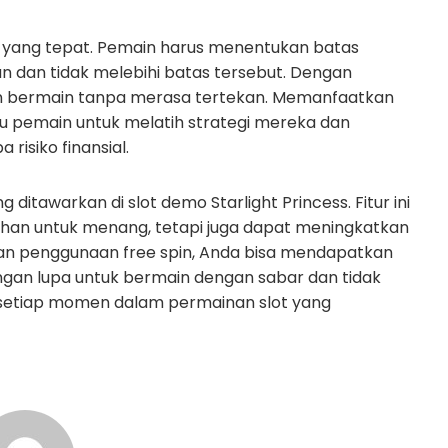
l yang tepat. Pemain harus menentukan batas
dan tidak melebihi batas tersebut. Dengan
n bermain tanpa merasa tertekan. Memanfaatkan
tu pemain untuk melatih strategi mereka dan
risiko finansial.
g ditawarkan di slot demo Starlight Princess. Fitur ini
an untuk menang, tetapi juga dapat meningkatkan
 penggunaan free spin, Anda bisa mendapatkan
angan lupa untuk bermain dengan sabar dan tidak
 setiap momen dalam permainan slot yang